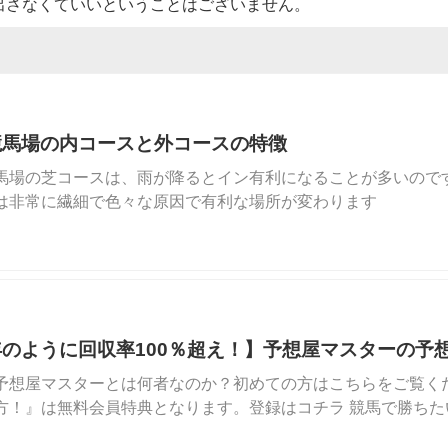
出さなくていいということはございません。
競馬場の内コースと外コースの特徴
馬場の芝コースは、雨が降るとイン有利になることが多いので
は非常に繊細で色々な原因で有利な場所が変わります
のように回収率100％超え！】予想屋マスターの予
予想屋マスターとは何者なのか？初めての方はこちらをご覧く
方！』は無料会員特典となります。登録はコチラ 競馬で勝ちた