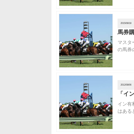
2015/08/18
馬券
マスタ
の馬券
2012/08/06
「イ
イン有
はある