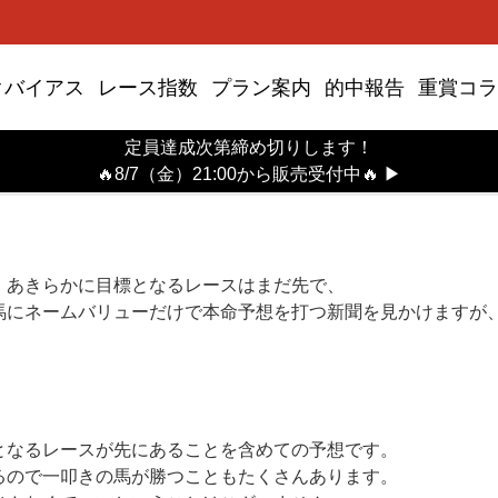
クバイアス
レース指数
プラン案内
的中報告
重賞コラ
定員達成次第締め切りします！
叩きについて
🔥8/7（金）21:00から販売受付中🔥
▶
、あきらかに目標となるレースはまだ先で、
馬にネームバリューだけで本命予想を打つ新聞を見かけますが
となるレースが先にあることを含めての予想です。
るので一叩きの馬が勝つこともたくさんあります。