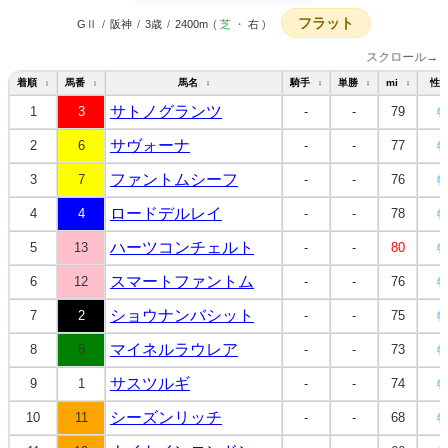
フラット
GⅡ
/
阪神
/
3歳
/
2400m
(
芝
・
右
)
スクロール→
着順
馬番
馬名
騎手
単勝
mi
性
↕
↕
↕
↕
↕
↕
サトノグランツ
1
3
-
-
79
牡
サヴォーナ
2
6
-
-
77
牡
ファントムシーフ
3
7
-
-
76
牡
ロードデルレイ
4
4
-
-
78
牡
ハーツコンチェルト
5
13
-
-
80
牡
スマートファントム
6
12
-
-
76
牡
ショウナンバシット
7
2
-
-
75
牡
マイネルラウレア
8
8
-
-
73
牡
サスツルギ
9
1
-
-
74
牡
シーズンリッチ
10
11
-
-
68
牡