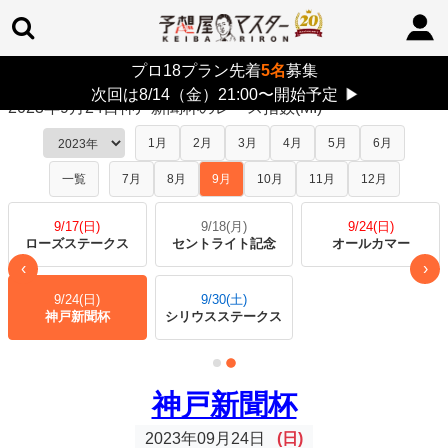
プロ18プラン先着
5名
募集
TOP
>
レース指数
> 2023年9月24日神戸新聞杯
次回は8/14（金）21:00〜開始予定
▶
2023年9月24日神戸新聞杯のレース指数(MI)
1月
2月
3月
4月
5月
6月
一覧
7月
8月
9月
10月
11月
12月
9/17(日)
9/18(月)
9/24(日)
ローズステークス
セントライト記念
オールカマー
‹
›
9/24(日)
9/30(土)
ス
神戸新聞杯
シリウスステークス
神戸新聞杯
2023年09月24日
(日)