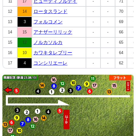
ビューティフルデイ
11
17
-
-
71
牝
ロータスランド
12
14
-
-
70
牝
フォルコメン
13
3
-
-
69
セ
アナザーリリック
14
15
-
-
66
牝
ノルカソルカ
15
12
-
-
65
牡
カワキタレブリー
16
10
-
-
64
牡
コンシリエーレ
17
4
-
-
62
牡