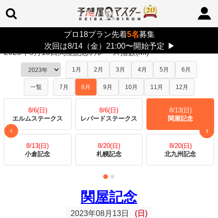
プロ18プラン先着
5名
募集
TOP
>
レース指数
> 2023年8月13日関屋記念
次回は8/14（金）21:00〜開始予定
▶
2023年8月13日関屋記念のレース指数(MI)
1月
2月
3月
4月
5月
6月
一覧
7月
8月
9月
10月
11月
12月
8/6(日)
8/6(日)
8/13(日)
エルムステークス
レパードステークス
関屋記念
›
‹
8/13(日)
8/20(日)
8/20(日)
小倉記念
札幌記念
北九州記念
関屋記念
2023年08月13日
(日)