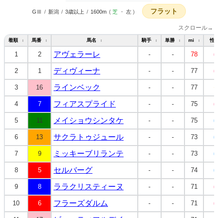
フラット
GⅢ
/
新潟
/
3歳以上
/
1600m
(
芝
・
左
)
スクロール→
着順
馬番
馬名
騎手
単勝
mi
性
↕
↕
↕
↕
↕
↕
アヴェラーレ
1
2
-
-
78
牝
ディヴィーナ
2
1
-
-
77
牝
ラインベック
3
16
-
-
77
セ
フィアスプライド
4
7
-
-
75
牝
メイショウシンタケ
5
11
-
-
75
牡
サクラトゥジュール
6
13
-
-
73
牡
ミッキーブリランテ
7
9
-
-
73
牡
セルバーグ
8
5
-
-
74
牡
ララクリスティーヌ
9
8
-
-
71
牝
フラーズダルム
10
6
-
-
71
牝