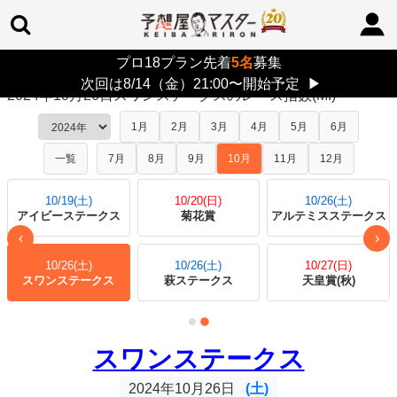
プロ18プラン先着
5名
募集
TOP
>
レース指数
> 2024年10月26日スワンステークス
次回は8/14（金）21:00〜開始予定
▶
2024年10月26日スワンステークスのレース指数(MI)
1月
2月
3月
4月
5月
6月
一覧
7月
8月
9月
10月
11月
12月
10/19(土)
10/20(日)
10/26(土)
アイビーステークス
菊花賞
アルテミスステークス
‹
›
10/26(土)
10/26(土)
10/27(日)
スワンステークス
萩ステークス
天皇賞(秋)
スワンステークス
2024年10月26日
(土)