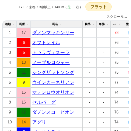
フラット
GⅡ
/
京都
/
3歳以上
/
1400m
(
芝
・
右
)
スクロール→
着順
馬番
馬名
騎手
単勝
mi
性
↕
↕
↕
↕
↕
↕
ダノンマッキンリー
1
17
-
-
78
牡
オフトレイル
2
6
-
-
76
牡
トゥラヴェスーラ
3
5
-
-
76
牡
ノーブルロジャー
4
13
-
-
75
牡
シングザットソング
5
11
-
-
75
牝
ウインカーネリアン
6
9
-
-
77
牡
マテンロウオリオン
7
15
-
-
74
牡
セルバーグ
8
16
-
-
74
牡
ダノンスコーピオン
9
12
-
-
76
牡
アグリ
10
14
-
-
74
牡