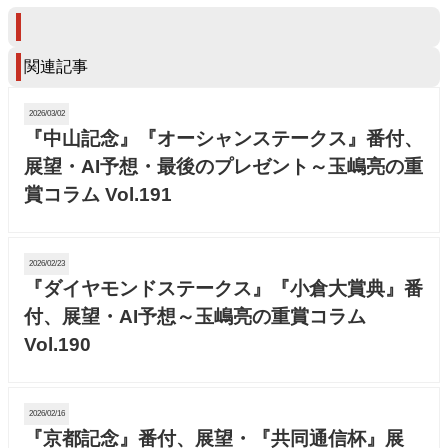
関連記事
2026/03/02
『中山記念』『オーシャンステークス』番付、
展望・AI予想・最後のプレゼント～玉嶋亮の重
賞コラム Vol.191
2026/02/23
『ダイヤモンドステークス』『小倉大賞典』番
付、展望・AI予想～玉嶋亮の重賞コラム
Vol.190
2026/02/16
『京都記念』番付、展望・『共同通信杯』展