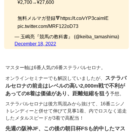
¥2,700→¥27,600
無料メルマガ登録🔻https://t.co/vYP3caimlE
pic.twitter.com/MRF122oD73
— 玉嶋亮『競馬の教科書』 (@keiba_tamashima)
December 18, 2022
マスター軸は6番人気の6番ステラバルセロナ。
ステラバ
オンラインセミナーでも解説していましたが、
ルセロナの前走はレベルの高い2,000m戦で不利が
あっての8着は価値があり、距離短縮を狙う
予想。
ステラバルセロナは後方馬混みから抜けて、16番ニシノ
トレンディーと併せて伸びて見事1着、内でロスなく追走
したメタルスピードが3着で高配当！
先週の阪神JF、この後の朝日杯FSも的中したマス