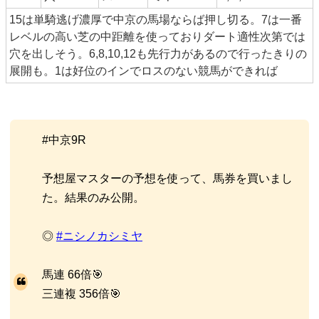
15は単騎逃げ濃厚で中京の馬場ならば押し切る。7は一番
レベルの高い芝の中距離を使っておりダート適性次第では
穴を出しそう。6,8,10,12も先行力があるので行ったきりの
展開も。1は好位のインでロスのない競馬ができれば
#中京9R
予想屋マスターの予想を使って、馬券を買いまし
た。結果のみ公開。
◎
#ニシノカシミヤ
馬連 66倍🎯
三連複 356倍🎯