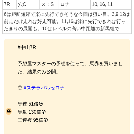
7R
穴C
ス：S
ロナ
10,
16
, 11
6は距離短縮で楽に先行できそうな今回は狙い目。3,9,12は
前走だけ走れば好走可能。11,16は楽に先行できれば行っ
たきりの展開も。10はレベルの高い中距離の新馬組で
#中山7R
予想屋マスターの予想を使って、馬券を買いまし
た。結果のみ公開。
◎
#ステラバルセロナ
馬連 51倍🎯
馬単 130倍🎯
三連複 95倍🎯