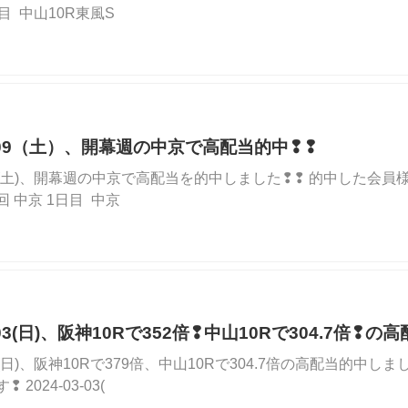
目 中山10R東風S
03/09（土）、開幕週の中京で高配当的中❢❢
3/09(土)、開幕週の中京で高配当を的中しました❢❢ 的中した会員様
 1回 中京 1日目 中京
3/03(日)、阪神10Rで352倍❢中山10Rで304.7倍❢
3/03(日)、阪神10Rで379倍、中山10Rで304.7倍の高配当的
2024-03-03(