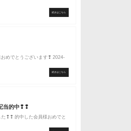
続きはこちら
おめでとうございます❢ 2024-
続きはこちら
の高配当的中❢❢
中しました❢❢ 的中した会員様おめでと