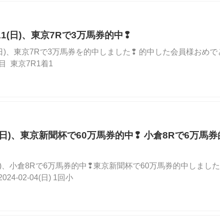
2/11(日)、東京7Rで3万馬券的中❢
11(日)、東京7Rで3万馬券を的中しました❢ 的中した会員様おめでとう
目 東京7R1着1
2/4(日)、東京新聞杯で60万馬券的中❢ 小倉8Rで6
/4(日)、小倉8Rで6万馬券的中❢東京新聞杯で60万馬券的中しま
24-02-04(日) 1回小