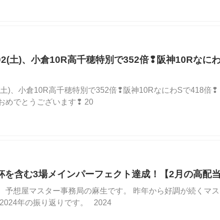
03/02(土)、小倉10R高千穂特別で352倍❢阪神10Rな
3/02(土)、小倉10R高千穂特別で352倍❢阪神10RなにわSで418
おめでとうございます❢ 20
杯を含む3場メインパーフェクト達成！【2月の高配
、予想屋マスター事務局の麻生です。 昨年から好調が続くマス
2024年の振り返りです。 2024