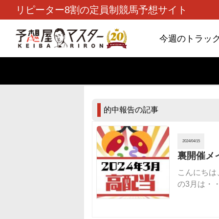
リピーター8割の定員制競馬予想サイト
今週のトラッ
TOP
> 的中報告
的中報告の記事
2024/04/15
裏開催メ
こんにちは
の3月は・・