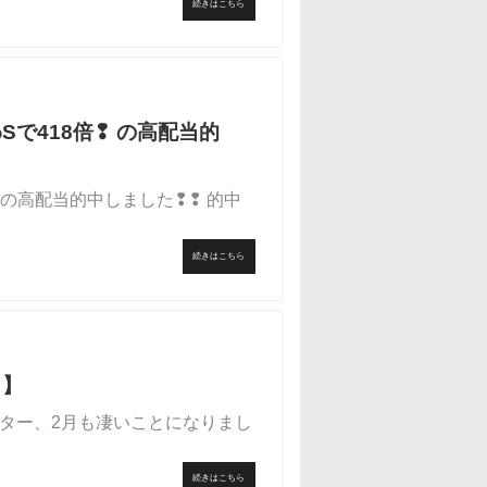
続きはこちら
にわSで418倍❢ の高配当的
倍❢ の高配当的中しました❢❢ 的中
続きはこちら
当】
ター、2月も凄いことになりまし
続きはこちら