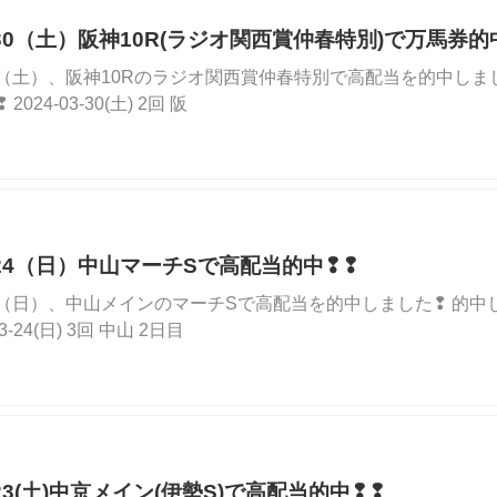
03/30（土）阪神10R(ラジオ関西賞仲春特別)で万馬券的
3/30（土）、阪神10Rのラジオ関西賞仲春特別で高配当を的中し
024-03-30(土) 2回 阪
03/24（日）中山マーチSで高配当的中❢❢
3/24（日）、中山メインのマーチSで高配当を的中しました❢ 
03-24(日) 3回 中山 2日目
3/23(土)中京メイン(伊勢S)で高配当的中❢❢