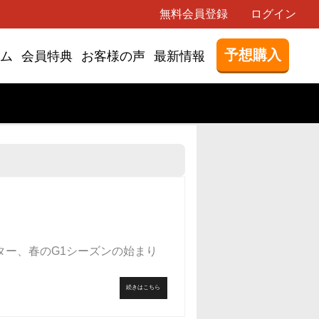
無料会員登録
ログイン
予想購入
ム
会員特典
お客様の声
最新情報
ター、春のG1シーズンの始まり
続きはこちら