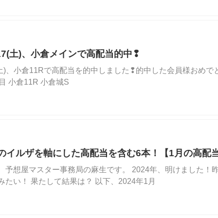
02/17(土)、小倉メインで高配当的中❢
/17(土)、小倉11Rで高配当を的中しました❢的中した会員様おめでとう
目 小倉11R 小倉城S
気のイルザを軸にした高配当を含む6本！【1月の高配
、予想屋マスター事務局の麻生です。 2024年、明けました！
たい！ 果たして結果は？ 以下、2024年1月