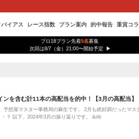
クバイアス
レース指数
プラン案内
的中報告
重賞コラ
プロ18プラン先着
5名
募集
次回は8/7（金）21:00〜開始予定
▶
インを含む計11本の高配当を的中！【3月の高配当】
、予想屋マスター事務局の麻生です。 2月も絶好調だったマス
・？ 以下、2024年3月の振り返りです。 &nb