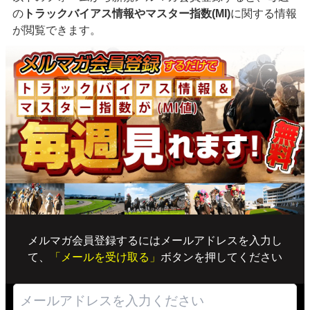
の
トラックバイアス情報やマスター指数(MI)
に関する情報
が閲覧できます。
メルマガ会員登録するにはメールアドレスを入力し
て、
「メールを受け取る」
ボタンを押してください