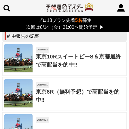
プロ18プラン先着
5名
募集
TOP
> 的中報告
次回は8/14（金）21:00〜開始予定
▶
的中報告の記事
2025/05/03
東京10RスイートピーS＆京都最終
で高配当を的中‼
2025/05/01
東京6R（無料予想）で高配当を的
中‼
2025/04/24