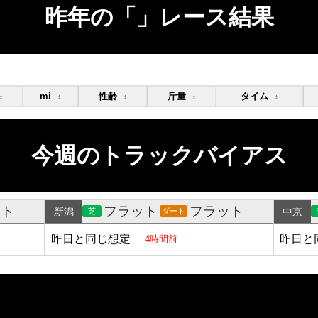
昨年の「」レース結果
mi
性齢
斤量
タイム
↕
↕
↕
↕
↕
今週のトラックバイアス
ット
フラット
フラット
新潟
中京
芝
ダート
昨日と同じ想定
昨日と
4時間前