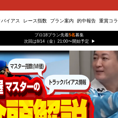
クバイアス
レース指数
プラン案内
的中報告
重賞コラ
プロ18プラン先着
5名
募集
次回は8/14（金）21:00〜開始予定
▶