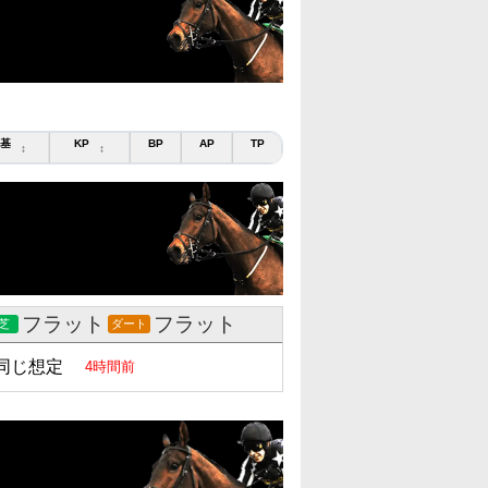
基
KP
BP
AP
TP
↕
↕
フラット
フラット
芝
ダート
同じ想定
4時間前