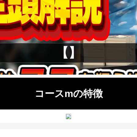
【】
コースmの特徴