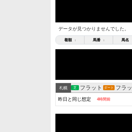
データが見つかりませんでした。
着順
馬番
馬名
↕
↕
フラット
フラ
札幌
芝
ダート
昨日と同じ想定
4時間前