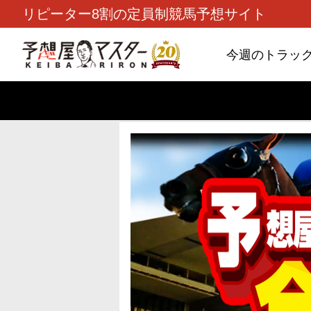
リピーター8割の定員制競馬予想サイト
今週のトラッ
TOP
>
重賞コラム
> 26/8/9 (日)