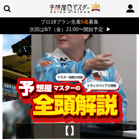
プロ18プラン先着
5名
募集
TOP
>
重賞コラム
> 26/8/9 (日)
次回は8/7（金）21:00〜開始予定
▶
【】