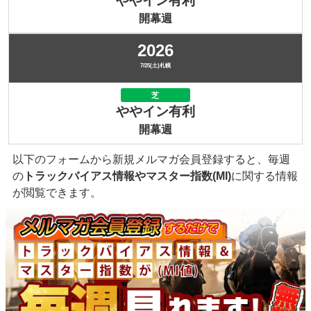
ややイン有利
開幕週
2026
7/25(土)札幌
芝
ややイン有利
開幕週
以下のフォームから新規メルマガ会員登録すると、毎週
の
トラックバイアス情報やマスター指数(MI)
に関する情報
が閲覧できます。