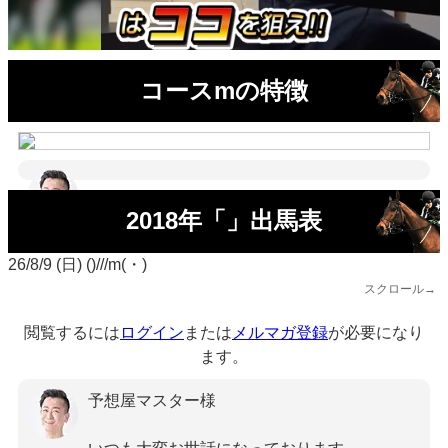
コースmの特徴
2018年「」出馬表
26/8/9 (日) ()///m(・)
スクロール→
閲覧するには
ログイン
または
メルマガ登録
が必要になり
ます。
予想屋マスター様