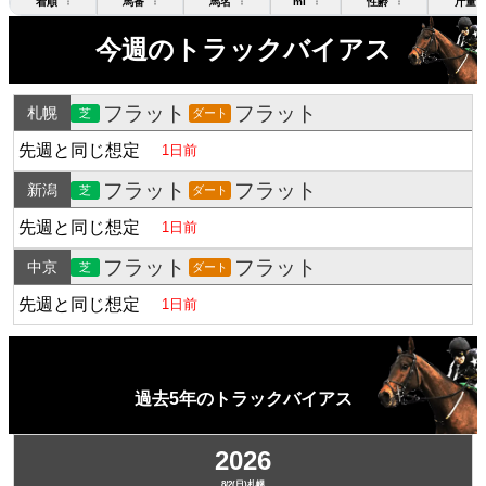
着順
馬番
馬名
mi
性齢
斤量
↕
↕
↕
↕
↕
今週のトラックバイアス
フラット
フラット
札幌
芝
ダート
先週と同じ想定
1日前
フラット
フラット
新潟
芝
ダート
先週と同じ想定
1日前
フラット
フラット
中京
芝
ダート
先週と同じ想定
1日前
過去5年のトラックバイアス
2026
8/2(日)札幌