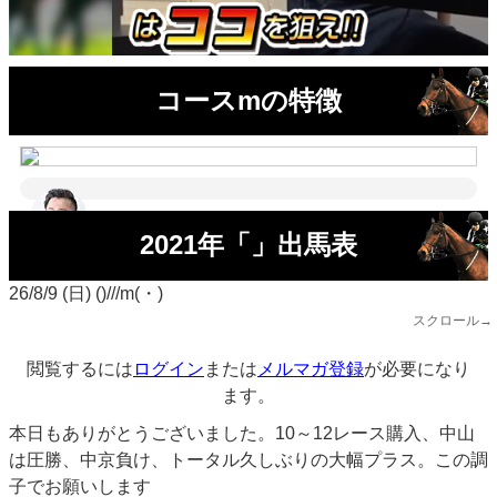
コースmの特徴
2021年「」出馬表
26/8/9 (日) ()///m(・)
スクロール→
閲覧するには
ログイン
または
メルマガ登録
が必要になり
ます。
本日もありがとうございました。10～12レース購入、中山
は圧勝、中京負け、トータル久しぶりの大幅プラス。この調
子でお願いします