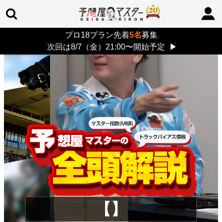
プロ18プラン先着
5名
募集
TOP
>
重賞コラム
> 26/8/9 (日)
次回は8/7（金）21:00〜開始予定
▶
【】