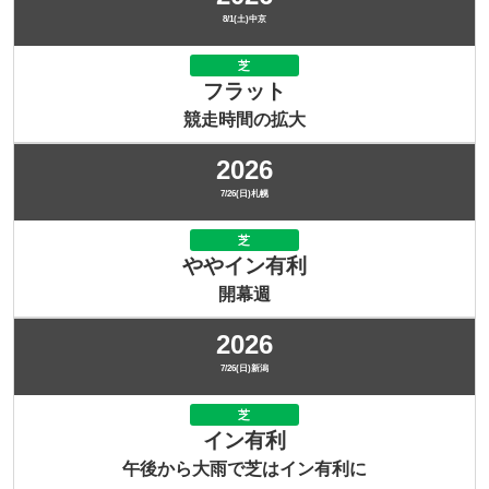
8/1(土)中京
芝
フラット
競走時間の拡大
2026
7/26(日)札幌
芝
ややイン有利
開幕週
2026
7/26(日)新潟
芝
イン有利
午後から大雨で芝はイン有利に