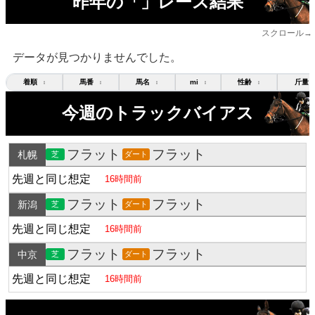
昨年の「」レース結果
スクロール→
データが見つかりませんでした。
着順
馬番
馬名
mi
性齢
斤量
↕
↕
↕
↕
↕
今週のトラックバイアス
フラット
フラット
札幌
芝
ダート
先週と同じ想定
16時間前
フラット
フラット
新潟
芝
ダート
先週と同じ想定
16時間前
フラット
フラット
中京
芝
ダート
先週と同じ想定
16時間前