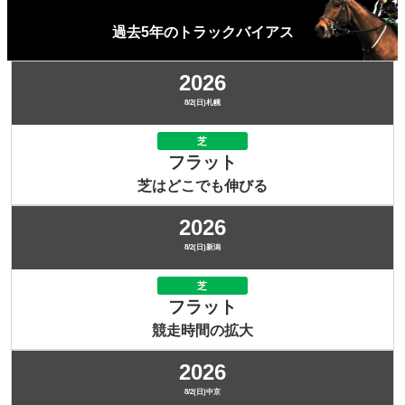
過去5年のトラックバイアス
2026
8/2(日)札幌
芝
フラット
芝はどこでも伸びる
2026
8/2(日)新潟
芝
フラット
競走時間の拡大
2026
8/2(日)中京