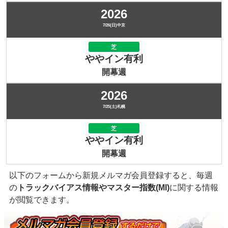
2026
7/26(日)中京
芝
ややイン有利
開幕週
2026
7/25(土)札幌
芝
ややイン有利
開幕週
以下のフォームから新規メルマガ会員登録すると、毎週
の
トラックバイアス情報やマスター指数(MI)
に関する情報
が閲覧できます。