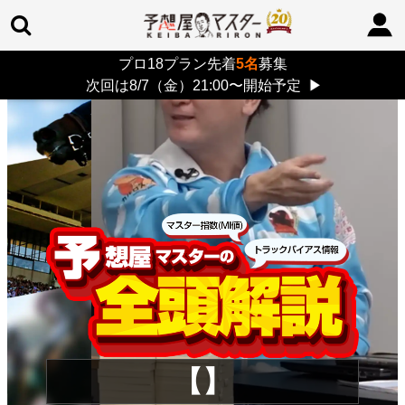
プロ18プラン先着
5名
募集
TOP
>
重賞コラム
> 26/8/9 (日)
次回は8/7（金）21:00〜開始予定
▶
【】