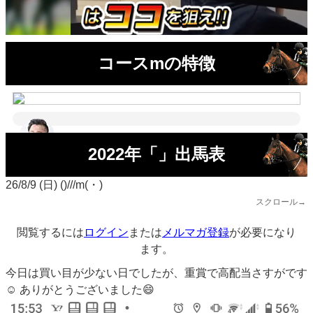
コースmの特徴
2022年「」出馬表
26/8/9 (日) ()///m(・)
スクロール→
閲覧するには
ログイン
または
メルマガ登録
が必要になり
ます。
今日は買い目が少ない日でしたが、重賞で高配当さすがです
☺️ ありがとうございました😄