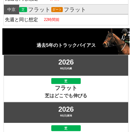
フラット
フラット
中京
芝
ダート
先週と同じ想定
22時間前
過去5年のトラックバイアス
2026
8/2(日)札幌
芝
フラット
芝はどこでも伸びる
2026
8/2(日)新潟
芝