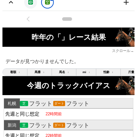
昨年の「」レース結果
スクロール→
データが見つかりませんでした。
着順
馬番
馬名
mi
性齢
斤量
↕
↕
↕
↕
↕
今週のトラックバイアス
フラット
フラット
札幌
芝
ダート
先週と同じ想定
22時間前
フラット
フラット
新潟
芝
ダート
先週と同じ想定
22時間前