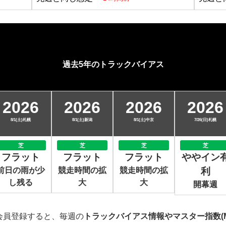
過去5年のトラックバイアス
2026
2026
2026
2026
8/1(土)札幌
8/1(土)新潟
8/1(土)中京
7/26(日)札幌
芝
芝
芝
芝
フラット
フラット
フラット
ややイン
前日の雨が少
競走時間の拡
競走時間の拡
利
し残る
大
大
開幕週
会員登録すると、毎週の
トラックバイアス情報やマスター指数(M