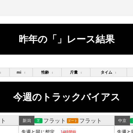
昨年の「」レース結果
mi
性齢
斤量
タイム
↕
↕
↕
↕
↕
今週のトラックバイアス
ット
フラット
フラット
新潟
中京
芝
ダート
先週と同じ想定
先週と
14時間前