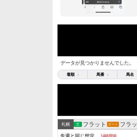
データが見つかりませんでした。
着順
馬番
馬名
↕
↕
フラット
フラ
札幌
芝
ダート
先週と同じ想定
14時間前