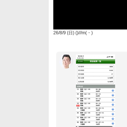
26/8/9 (日) ()///m(・)