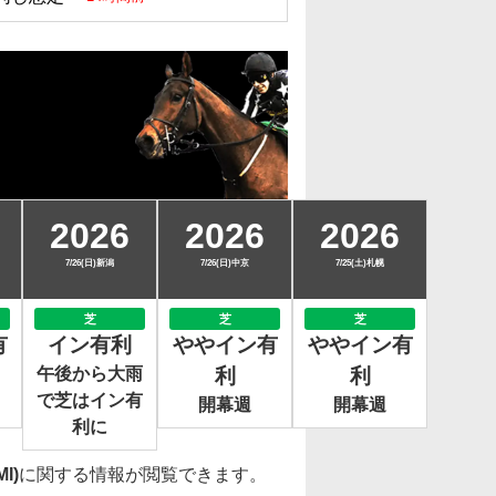
2026
2026
2026
7/26(日)新潟
7/26(日)中京
7/25(土)札幌
芝
芝
芝
有
イン有利
ややイン有
ややイン有
午後から大雨
利
利
で芝はイン有
開幕週
開幕週
利に
I)
に関する情報が閲覧できます。