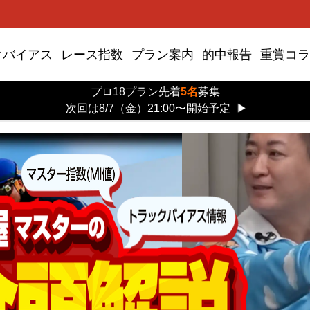
クバイアス
レース指数
プラン案内
的中報告
重賞コラ
プロ18プラン先着
5名
募集
次回は8/7（金）21:00〜開始予定
▶