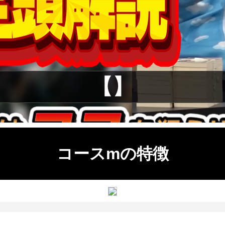
【】
コースmの特徴