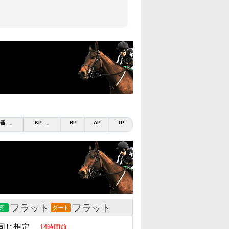
基
KP
BP
AP
TP
↕
↕
フラット
フラット
芝
ダート
同じ想定
14時間前