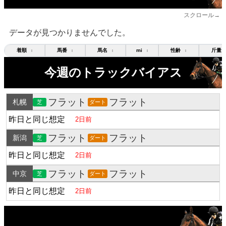
スクロール→
データが見つかりませんでした。
着順
馬番
馬名
mi
性齢
斤量
↕
↕
↕
↕
↕
今週のトラックバイアス
フラット
フラット
札幌
芝
ダート
昨日と同じ想定
2日前
フラット
フラット
新潟
芝
ダート
昨日と同じ想定
2日前
フラット
フラット
中京
芝
ダート
昨日と同じ想定
2日前