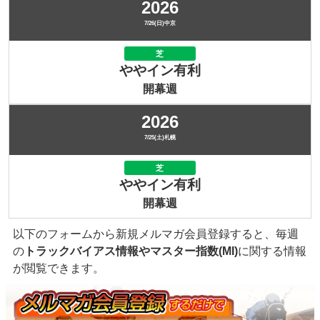
2026
7/26(日)中京
芝
ややイン有利
開幕週
2026
7/25(土)札幌
芝
ややイン有利
開幕週
以下のフォームから新規メルマガ会員登録すると、毎週
の
トラックバイアス情報やマスター指数(MI)
に関する情報
が閲覧できます。