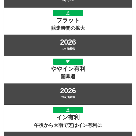
8/1(土)中京
芝
フラット
競走時間の拡大
2026
7/26(日)札幌
芝
ややイン有利
開幕週
2026
7/26(日)新潟
芝
イン有利
午後から大雨で芝はイン有利に