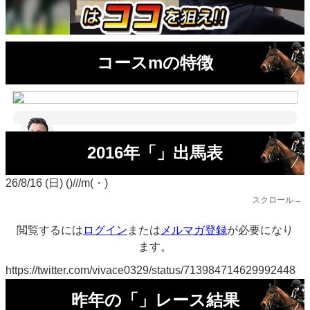
コースmの特徴
2016年「」出馬表
26/8/16 (日) ()///m(・)
スクロール→
閲覧するには
ログイン
または
メルマガ登録
が必要になり
ます。
https://twitter.com/vivace0329/status/713984714629992448
昨年の「」レース結果