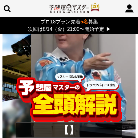
プロ18プラン先着
5名
募集
TOP
>
重賞コラム
> 26/8/16 (日)
次回は8/14（金）21:00〜開始予定
▶
【】