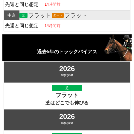
先週と同じ想定
14時間前
フラット
フラット
中京
芝
ダート
先週と同じ想定
14時間前
過去5年のトラックバイアス
2026
8/2(日)札幌
芝
フラット
芝はどこでも伸びる
2026
8/2(日)新潟