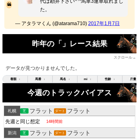
代は勘弁下さい^ ^馬単3連単取れまし
た。
— アタラマくん (@atarama710)
2017年1月7日
昨年の「」レース結果
スクロール→
データが見つかりませんでした。
着順
馬番
馬名
mi
性齢
斤量
↕
↕
↕
↕
↕
今週のトラックバイアス
フラット
フラット
札幌
芝
ダート
先週と同じ想定
14時間前
フラット
フラット
新潟
芝
ダート