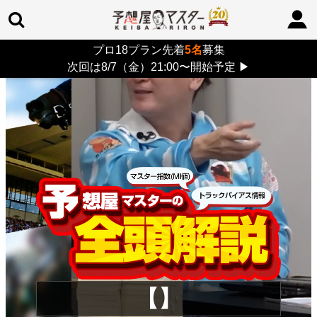
プロ18プラン先着
5名
募集
TOP
>
重賞コラム
> 26/8/9 (日)
次回は8/7（金）21:00〜開始予定
▶
【】