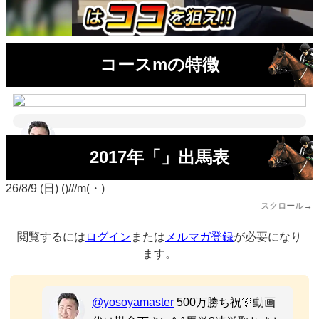
コースmの特徴
2017年「」出馬表
26/8/9 (日) ()///m(・)
スクロール→
閲覧するには
ログイン
または
メルマガ登録
が必要になり
ます。
@yosoyamaster
500万勝ち祝🎊動画