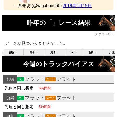
— 風来坊 (@vagabond66)
2019年5月19日
昨年の「」レース結果
スクロール→
データが見つかりませんでした。
着順
馬番
馬名
mi
性齢
斤量
↕
↕
↕
↕
↕
今週のトラックバイアス
フラット
フラット
札幌
芝
ダート
先週と同じ想定
5時間前
フラット
フラット
新潟
芝
ダート
先週と同じ想定
5時間前
フラット
フラット
中京
芝
ダート