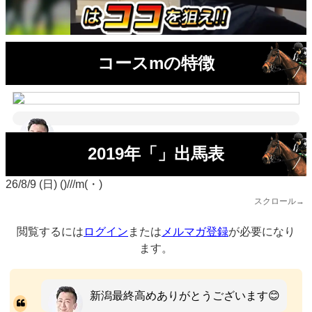
コースmの特徴
2019年「」出馬表
26/8/9 (日) ()///m(・)
スクロール→
閲覧するには
ログイン
または
メルマガ登録
が必要になり
ます。
新潟最終高めありがとうございます😊