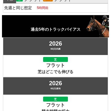
先週と同じ想定
5時間前
過去5年のトラックバイアス
2026
8/2(日)札幌
芝
フラット
芝はどこでも伸びる
2026
8/2(日)新潟
芝
フラット