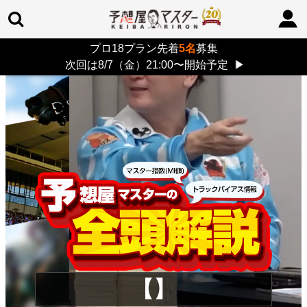
プロ18プラン先着
5名
募集
TOP
>
重賞コラム
> 26/8/9 (日)
次回は8/7（金）21:00〜開始予定
▶
【】