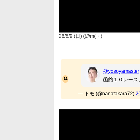
26/8/9 (日) ()///m(・)
@yosoyamaster
函館１０レース、
— トモ (@nanatakara72)
2