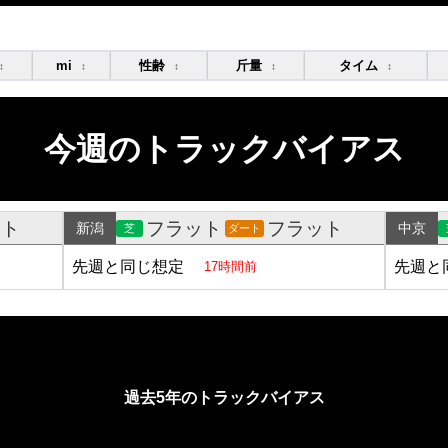
mi
性齢
斤量
タイム
↕
↕
↕
↕
↕
今週のトラックバイアス
ット
フラット
フラット
新潟
中京
芝
ダート
先週と同じ想定
先週と
17時間前
過去5年のトラックバイアス