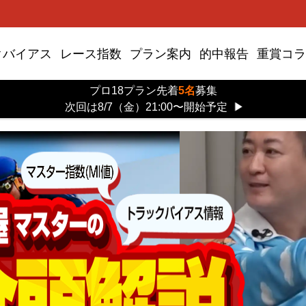
クバイアス
レース指数
プラン案内
的中報告
重賞コラ
プロ18プラン先着
5名
募集
次回は8/7（金）21:00〜開始予定
▶