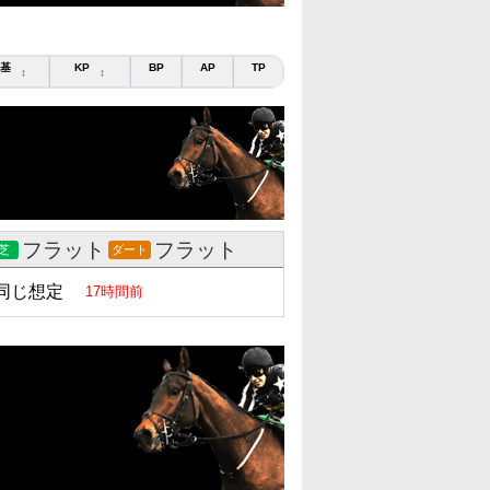
基
KP
BP
AP
TP
↕
↕
フラット
フラット
芝
ダート
同じ想定
17時間前