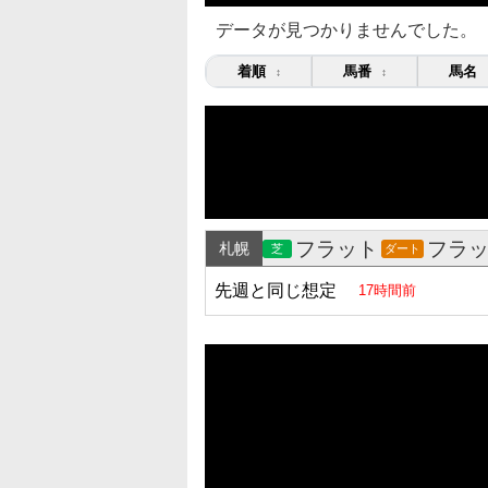
データが見つかりませんでした。
着順
馬番
馬名
↕
↕
フラット
フラ
札幌
芝
ダート
先週と同じ想定
17時間前