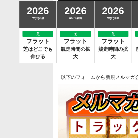
2026
2026
2026
8/2(日)札幌
8/2(日)新潟
8/2(日)中京
芝
芝
芝
フラット
フラット
フラット
芝はどこでも
競走時間の拡
競走時間の拡
伸びる
大
大
以下のフォームから新規メルマガ