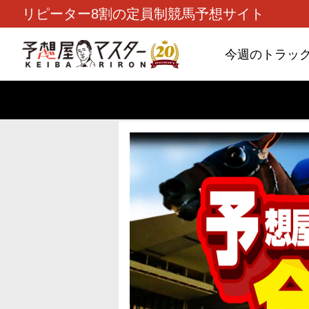
リピーター8割の定員制競馬予想サイト
今週のトラッ
TOP
>
重賞コラム
> 26/8/9 (日)