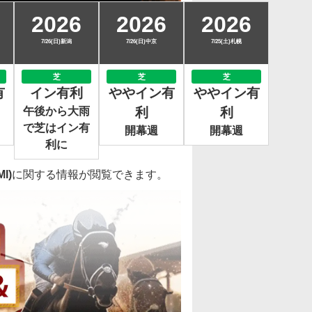
2026
2026
2026
7/26(日)新潟
7/26(日)中京
7/25(土)札幌
芝
芝
芝
有
イン有利
ややイン有
ややイン有
午後から大雨
利
利
で芝はイン有
開幕週
開幕週
利に
I)
に関する情報が閲覧できます。