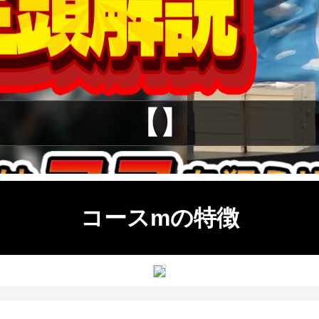
【】
コースmの特徴