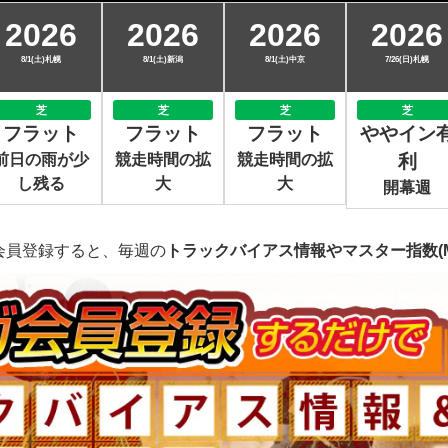
2026
2026
2026
2026
8/1(土)札幌
8/1(土)新潟
8/1(土)中京
7/26(日)札幌
芝
芝
芝
芝
フラット
フラット
フラット
ややイン
前日の雨が少
競走時間の拡
競走時間の拡
利
し残る
大
大
開幕週
会員登録すると、毎週の
トラックバイアス情報やマスター指数(M