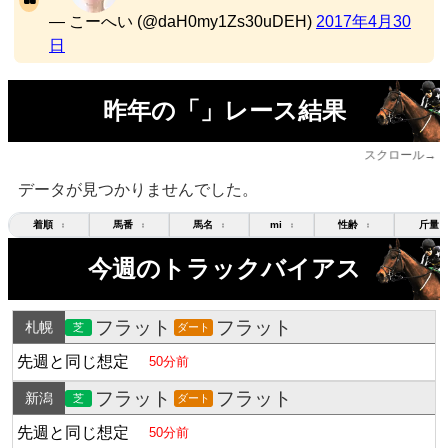
— こーへい (@daH0my1Zs30uDEH)
2017年4月30
日
昨年の「」レース結果
スクロール→
データが見つかりませんでした。
着順
馬番
馬名
mi
性齢
斤量
↕
↕
↕
↕
↕
今週のトラックバイアス
フラット
フラット
札幌
芝
ダート
先週と同じ想定
50分前
フラット
フラット
新潟
芝
ダート
先週と同じ想定
50分前