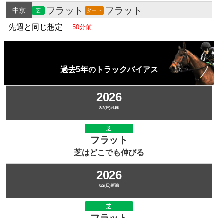
フラット
フラット
中京
芝
ダート
先週と同じ想定
50分前
過去5年のトラックバイアス
2026
8/2(日)札幌
芝
フラット
芝はどこでも伸びる
2026
8/2(日)新潟
芝
フラット