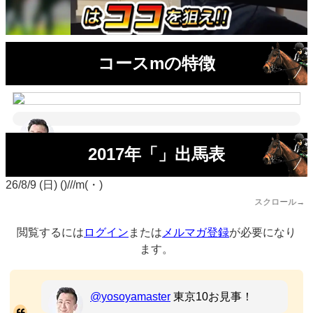
コースmの特徴
2017年「」出馬表
26/8/9 (日) ()///m(・)
スクロール→
閲覧するには
ログイン
または
メルマガ登録
が必要になり
ます。
@yosoyamaster
東京10お見事！