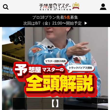
プロ18プラン先着
5名
募集
TOP
>
重賞コラム
> 26/8/9 (日)
次回は8/7（金）21:00〜開始予定
▶
【】