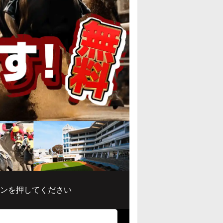
ンを押してください