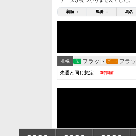
データが見つかりませんでした。
着順
馬番
馬名
↕
↕
フラット
フラ
札幌
芝
ダート
先週と同じ想定
3時間前