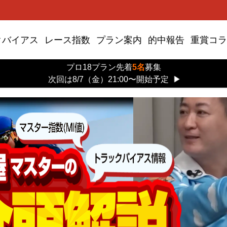
クバイアス
レース指数
プラン案内
的中報告
重賞コラ
プロ18プラン先着
5名
募集
次回は8/7（金）21:00〜開始予定
▶