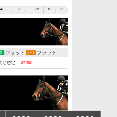
基
KP
BP
AP
TP
↕
↕
フラット
フラット
芝
ダート
同じ想定
3時間前