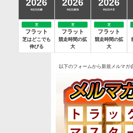
2026
2026
2026
8/2(日)札幌
8/2(日)新潟
8/2(日)中京
芝
芝
芝
フラット
フラット
フラット
芝はどこでも
競走時間の拡
競走時間の拡
伸びる
大
大
以下のフォームから新規メルマガ