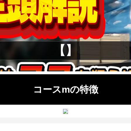
【】
コースmの特徴