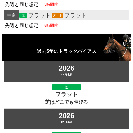
先週と同じ想定
5時間前
フラット
フラット
中京
芝
ダート
先週と同じ想定
5時間前
過去5年のトラックバイアス
2026
8/2(日)札幌
芝
フラット
芝はどこでも伸びる
2026
8/2(日)新潟