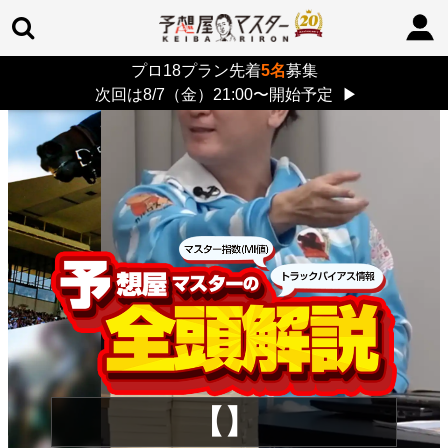
プロ18プラン先着
5名
募集
TOP
>
重賞コラム
> 26/8/9 (日)
次回は8/7（金）21:00〜開始予定
▶
【】