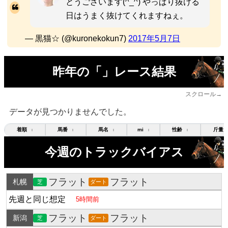
とうございます(^_^) やっぱり抜ける
日はうまく抜けてくれますねぇ。
— 黒猫☆ (@kuronekokun7)
2017年5月7日
昨年の「」レース結果
スクロール→
データが見つかりませんでした。
着順
馬番
馬名
mi
性齢
斤量
↕
↕
↕
↕
↕
今週のトラックバイアス
フラット
フラット
札幌
芝
ダート
先週と同じ想定
5時間前
フラット
フラット
新潟
芝
ダート