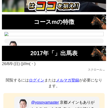
コースmの特徴
2017年「」出馬表
26/8/9 (日) ()///m(・)
スクロール→
閲覧するには
ログイン
または
メルマガ登録
が必要になり
ます。
@yosoyamaster
京都メインもありが