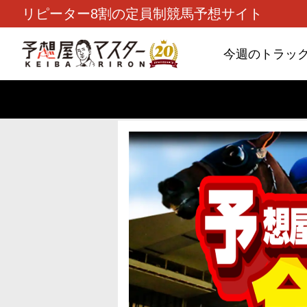
リピーター8割の定員制競馬予想サイト
今週のトラッ
TOP
>
重賞コラム
> 26/8/9 (日)