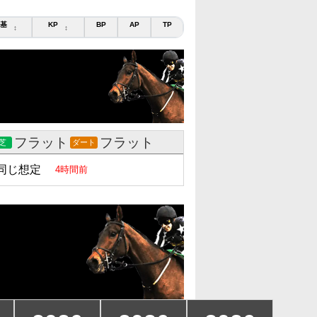
基
KP
BP
AP
TP
↕
↕
フラット
フラット
芝
ダート
同じ想定
4時間前