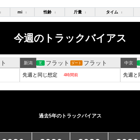
mi
性齢
斤量
タイム
↕
↕
↕
↕
↕
今週のトラックバイアス
ット
フラット
フラット
新潟
中京
芝
ダート
先週と同じ想定
先週と
4時間前
過去5年のトラックバイアス