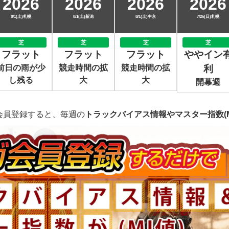
2026
2026
2026
2026
8/1(土)札幌
8/1(土)新潟
8/1(土)中京
7/26(日)札幌
芝
芝
芝
芝
フラット
フラット
フラット
ややイン
前日の雨が少
競走時間の拡
競走時間の拡
利
し残る
大
大
開幕週
会員登録すると、毎週の
トラックバイアス情報やマスター指数(M