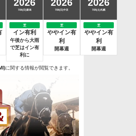
2026
2026
2026
7/26(日)新潟
7/26(日)中京
7/25(土)札幌
芝
芝
芝
有
イン有利
ややイン有
ややイン有
午後から大雨
利
利
で芝はイン有
開幕週
開幕週
利に
I)
に関する情報が閲覧できます。