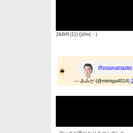
26/8/9 (日) ()///m(・)
@yosoyamaster
— みみが (@mimiga4014)