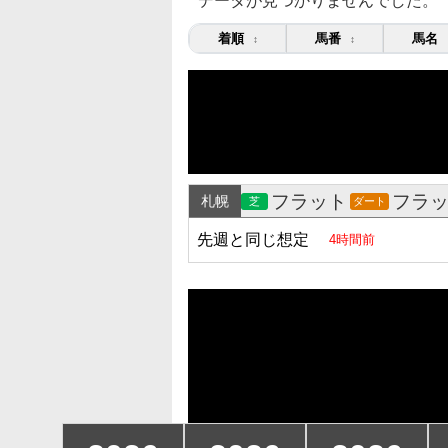
データが見つかりませんでした。
着順
馬番
馬名
↕
↕
フラット
フラ
札幌
芝
ダート
先週と同じ想定
4時間前