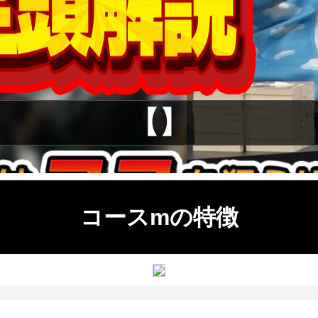
【】
コースmの特徴