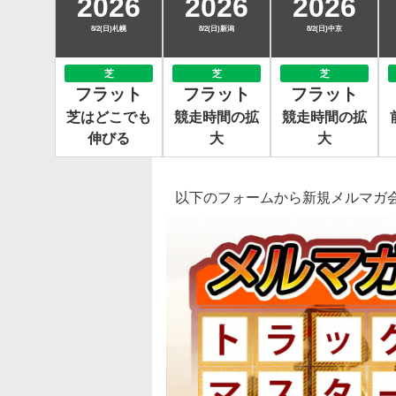
2026
2026
2026
8/2(日)札幌
8/2(日)新潟
8/2(日)中京
芝
芝
芝
フラット
フラット
フラット
芝はどこでも
競走時間の拡
競走時間の拡
伸びる
大
大
以下のフォームから新規メルマガ