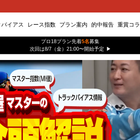
クバイアス
レース指数
プラン案内
的中報告
重賞コラ
プロ18プラン先着
5名
募集
次回は8/7（金）21:00〜開始予定
▶