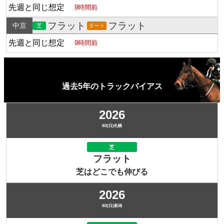
先週と同じ想定
9時間前
フラット
フラット
中京
芝
ダート
先週と同じ想定
9時間前
過去5年のトラックバイアス
2026
8/2(日)札幌
芝
フラット
芝はどこでも伸びる
2026
8/2(日)新潟