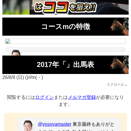
コースmの特徴
2017年「」出馬表
26/8/9 (日) ()///m(・)
スクロール→
閲覧するには
ログイン
または
メルマガ登録
が必要になり
ます。
@yosoyamaster
東京最終もありがと