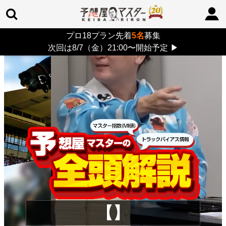
プロ18プラン先着
5名
募集
TOP
>
重賞コラム
> 26/8/9 (日)
次回は8/7（金）21:00〜開始予定
▶
【】