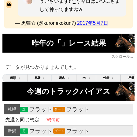
うございます(^_^) 今日はいつにもま
して神ってますねw
— 黒猫☆ (@kuronekokun7)
2017年5月7日
昨年の「」レース結果
スクロール→
データが見つかりませんでした。
着順
馬番
馬名
mi
性齢
斤量
↕
↕
↕
↕
↕
今週のトラックバイアス
フラット
フラット
札幌
芝
ダート
先週と同じ想定
9時間前
フラット
フラット
新潟
芝
ダート