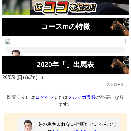
コースmの特徴
2020年「」出馬表
26/8/9 (日) ()///m(・)
スクロール→
閲覧するには
ログイン
または
メルマガ登録
が必要になり
ます。
あの馬包まれない枠順だと走るんです