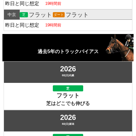
昨日と同じ想定
19時間前
フラット
フラット
中京
芝
ダート
昨日と同じ想定
19時間前
過去5年のトラックバイアス
2026
8/2(日)札幌
芝
フラット
芝はどこでも伸びる
2026
8/2(日)新潟