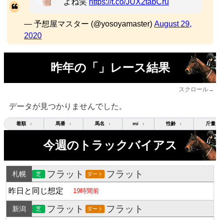
よね笑
https://t.co/JUX2tabCru
— 予想屋マスター (@yosoyamaster)
August 29,
2020
昨年の「」レース結果
スクロール→
データが見つかりませんでした。
着順
馬番
馬名
mi
性齢
斤量
↕
↕
↕
↕
↕
今週のトラックバイアス
フラット
フラット
札幌
芝
ダート
昨日と同じ想定
19時間前
フラット
フラット
新潟
芝
ダート