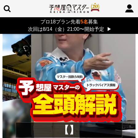
プロ18プラン先着
5名
募集
TOP
>
重賞コラム
> 26/8/9 (日)
次回は8/14（金）21:00〜開始予定
▶
【】