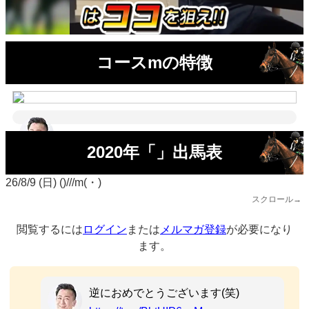
コースmの特徴
2020年「」出馬表
26/8/9 (日) ()///m(・)
スクロール→
閲覧するには
ログイン
または
メルマガ登録
が必要になり
ます。
逆におめでとうございます(笑)