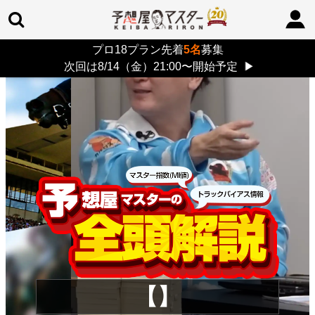
プロ18プラン先着
5名
募集
TOP
>
重賞コラム
> 26/8/9 (日)
次回は8/14（金）21:00〜開始予定
▶
【】