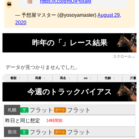
https://t.co/BhtUIP6xaM
— 予想屋マスター (@yosoyamaster)
August 29,
2020
昨年の「」レース結果
スクロール→
データが見つかりませんでした。
着順
馬番
馬名
mi
性齢
斤量
↕
↕
↕
↕
↕
今週のトラックバイアス
フラット
フラット
札幌
芝
ダート
昨日と同じ想定
14時間前
フラット
フラット
新潟
芝
ダート