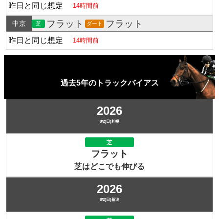
昨日と同じ想定
14時間前
フラット
フラット
中京
芝
ダート
昨日と同じ想定
14時間前
過去5年のトラックバイアス
2026
8/2(日)札幌
芝
フラット
芝はどこでも伸びる
2026
8/2(日)新潟