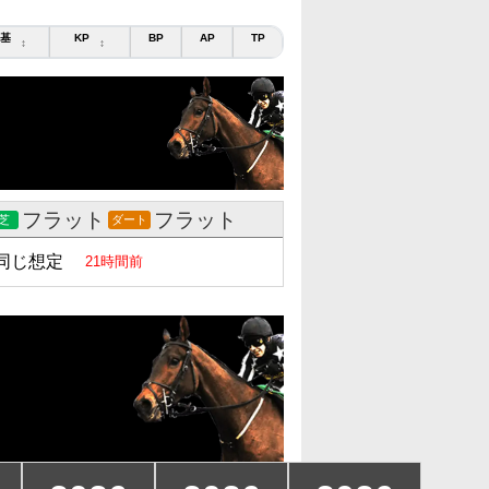
基
KP
BP
AP
TP
↕
↕
フラット
フラット
芝
ダート
同じ想定
21時間前