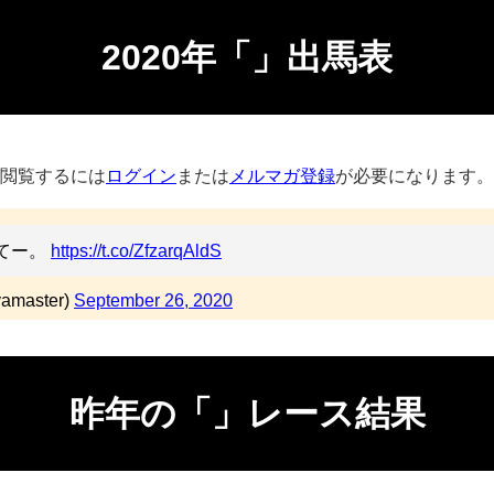
2020年「」出馬表
閲覧するには
ログイン
または
メルマガ登録
が必要になります。
てー。
https://t.co/ZfzarqAldS
master)
September 26, 2020
昨年の「」レース結果