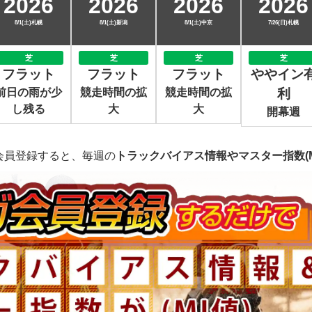
2026
2026
2026
2026
8/1(土)札幌
8/1(土)新潟
8/1(土)中京
7/26(日)札幌
芝
芝
芝
芝
フラット
フラット
フラット
ややイン
前日の雨が少
競走時間の拡
競走時間の拡
利
し残る
大
大
開幕週
会員登録すると、毎週の
トラックバイアス情報やマスター指数(M