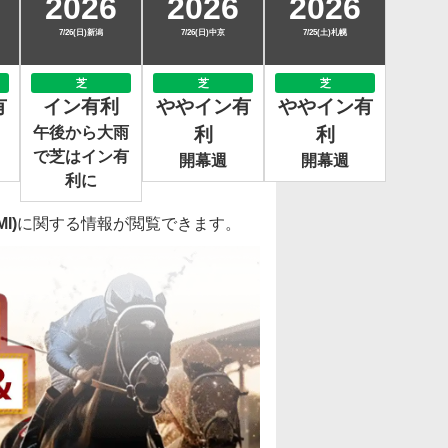
2026
2026
2026
7/26(日)新潟
7/26(日)中京
7/25(土)札幌
芝
芝
芝
有
イン有利
ややイン有
ややイン有
午後から大雨
利
利
で芝はイン有
開幕週
開幕週
利に
I)
に関する情報が閲覧できます。