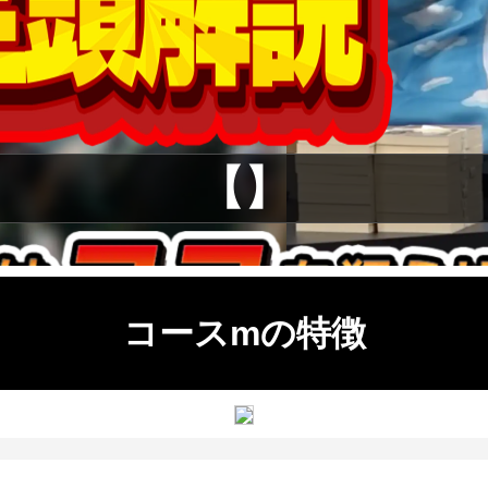
【】
コースmの特徴