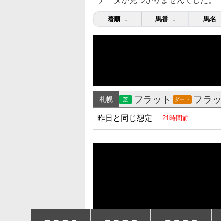
データが見つかりませんでした。
着順
馬番
馬名
↕
↕
フラット
フラ
札幌
芝
ダート
昨日と同じ想定
21時間前