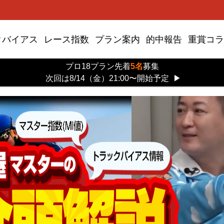
クバイアス
レース指数
プラン案内
的中報告
重賞コラ
プロ18プラン先着
5名
募集
次回は8/14（金）21:00〜開始予定
▶