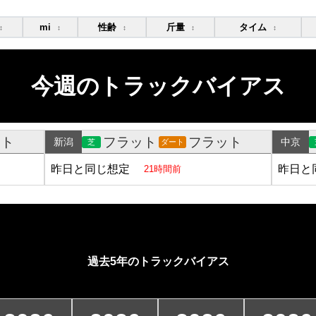
mi
性齢
斤量
タイム
↕
↕
↕
↕
↕
今週のトラックバイアス
ット
フラット
フラット
新潟
中京
芝
ダート
昨日と同じ想定
昨日と
21時間前
過去5年のトラックバイアス