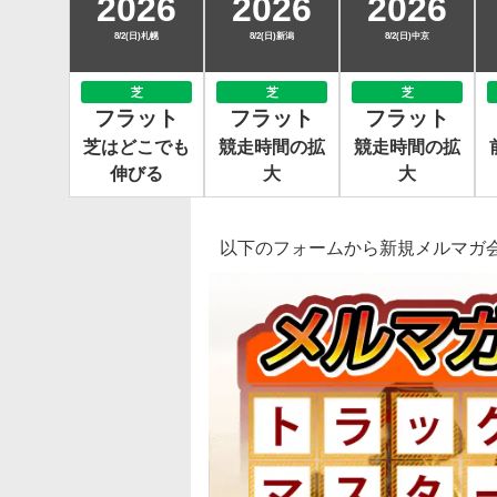
2026
2026
2026
8/2(日)札幌
8/2(日)新潟
8/2(日)中京
芝
芝
芝
フラット
フラット
フラット
芝はどこでも
競走時間の拡
競走時間の拡
伸びる
大
大
以下のフォームから新規メルマガ