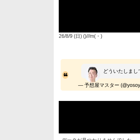
26/8/9 (日) ()///m(・)
どういたしまし
— 予想屋マスター (@yosoya