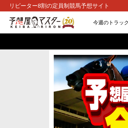
リピーター8割の定員制競馬予想サイト
今週のトラッ
TOP
>
重賞コラム
> 26/8/9 (日)