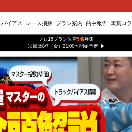
クバイアス
レース指数
プラン案内
的中報告
重賞コラ
プロ18プラン先着
5名
募集
次回は8/7（金）21:00〜開始予定
▶