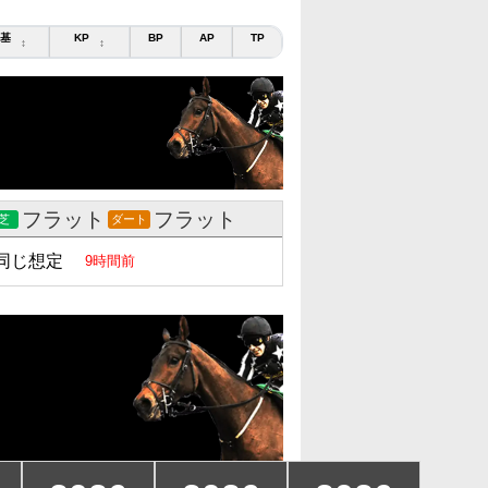
基
KP
BP
AP
TP
↕
↕
フラット
フラット
芝
ダート
同じ想定
9時間前