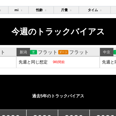
mi
性齢
斤量
タイム
↕
↕
↕
↕
↕
今週のトラックバイアス
ット
フラット
フラット
新潟
中京
芝
ダート
先週と同じ想定
先週と
9時間前
過去5年のトラックバイアス