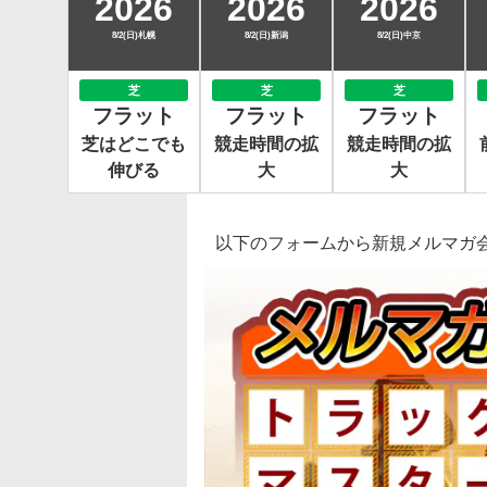
2026
2026
2026
8/2(日)札幌
8/2(日)新潟
8/2(日)中京
芝
芝
芝
フラット
フラット
フラット
芝はどこでも
競走時間の拡
競走時間の拡
伸びる
大
大
以下のフォームから新規メルマガ