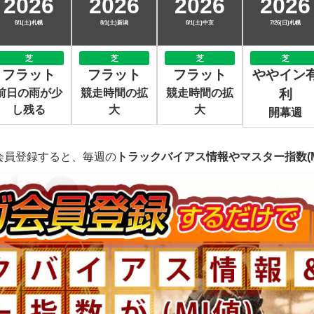
2026
2026
2026
2026
8/1(土)札幌
8/1(土)新潟
8/1(土)中京
7/26(日)札幌
芝
芝
芝
芝
フラット
フラット
フラット
ややイン
前日の雨が少
競走時間の拡
競走時間の拡
利
し残る
大
大
開幕週
会員登録すると、毎週の
トラックバイアス情報やマスター指数(M