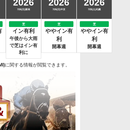
2026
2026
2026
7/26(日)新潟
7/26(日)中京
7/25(土)札幌
芝
芝
芝
有
イン有利
ややイン有
ややイン有
午後から大雨
利
利
で芝はイン有
開幕週
開幕週
利に
I)
に関する情報が閲覧できます。