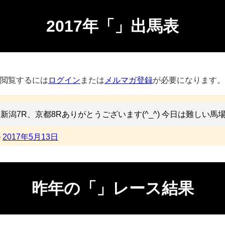
2017年「」出馬表
閲覧するには
ログイン
または
メルマガ登録
が必要になります。
新潟7R、京都8Rありがとうございます(^_^) 今日は難しい
)
2017年5月13日
昨年の「」レース結果