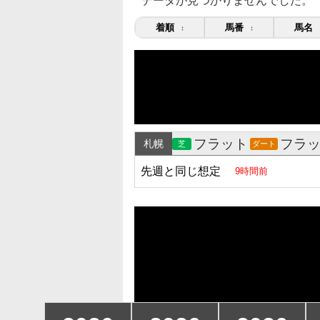
データが見つかりませんでした。
着順
馬番
馬名
↕
↕
フラット
フラ
札幌
芝
ダート
先週と同じ想定
9時間前