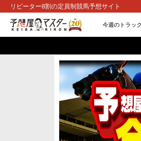
リピーター8割の定員制競馬予想サイト
今週のトラッ
TOP
>
重賞コラム
> 26/8/9 (日)