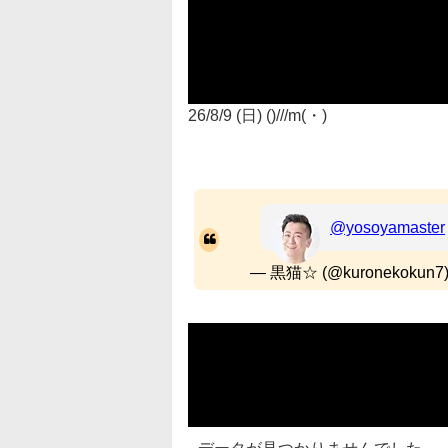
26/8/9 (日) ()///m(・)
@yosoyamaster
— 黒猫☆ (@kuronekokun7