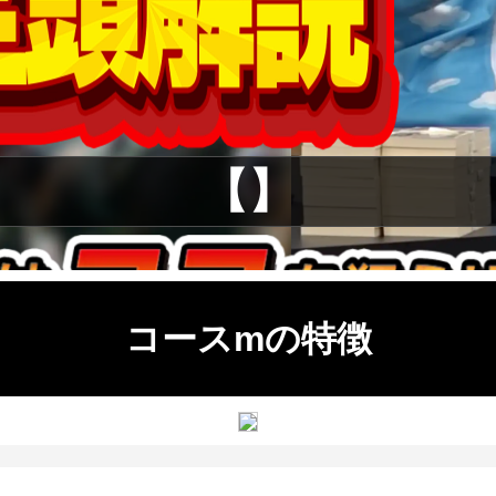
【】
コースmの特徴