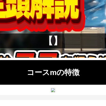
【】
コースmの特徴