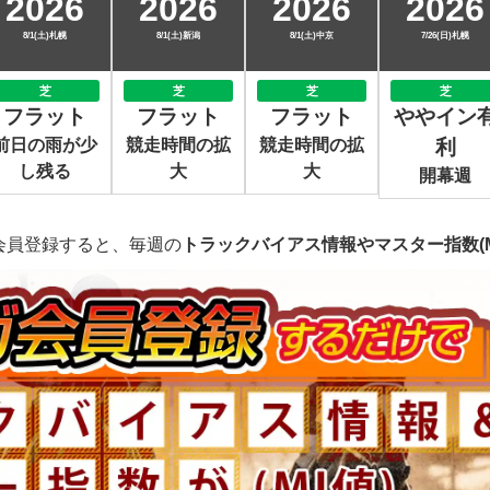
2026
2026
2026
2026
8/1(土)札幌
8/1(土)新潟
8/1(土)中京
7/26(日)札幌
芝
芝
芝
芝
フラット
フラット
フラット
ややイン
前日の雨が少
競走時間の拡
競走時間の拡
利
し残る
大
大
開幕週
会員登録すると、毎週の
トラックバイアス情報やマスター指数(M