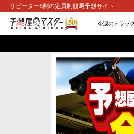
リピーター8割の定員制競馬予想サイト
今週のトラッ
TOP
>
重賞コラム
> 26/8/9 (日)