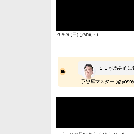
26/8/9 (日) ()///m(・)
１１が馬券的に
— 予想屋マスター (@yosoya