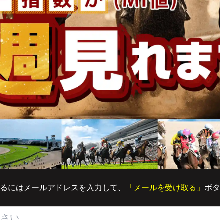
るにはメールアドレスを入力して、
「メールを受け取る」
ボタ