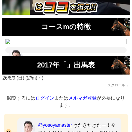
コースmの特徴
2017年「」出馬表
26/8/9 (日) ()///m(・)
スクロール→
閲覧するには
ログイン
または
メルマガ登録
が必要になり
ます。
@yosoyamaster
きたきたきたー！今