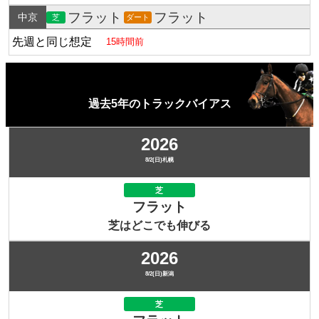
フラット
フラット
中京
芝
ダート
先週と同じ想定
15時間前
過去5年のトラックバイアス
2026
8/2(日)札幌
芝
フラット
芝はどこでも伸びる
2026
8/2(日)新潟
芝