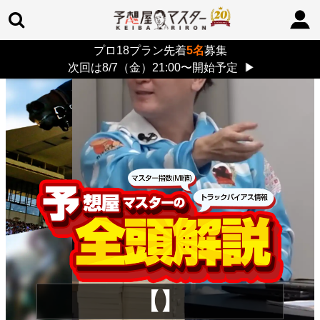
プロ18プラン先着
5名
募集
TOP
>
重賞コラム
> 26/8/9 (日)
次回は8/7（金）21:00〜開始予定
▶
【】