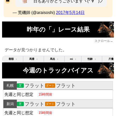
日もありがとうございますヽ(*´∀｀)ノ
— 荒磯師 (@araisoshi)
2017年5月14日
昨年の「」レース結果
スクロール→
データが見つかりませんでした。
着順
馬番
馬名
mi
性齢
斤量
↕
↕
↕
↕
↕
今週のトラックバイアス
フラット
フラット
札幌
芝
ダート
先週と同じ想定
15時間前
フラット
フラット
新潟
芝
ダート
先週と同じ想定
15時間前