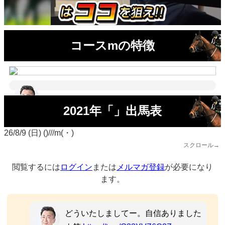
コースmの特徴
2021年「」出馬表
26/8/9 (日) ()///m(・)
スクロール→
閲覧するには
ログイン
または
メルマガ登録
が必要になり
ます。
どういたしましてー。自信ありました