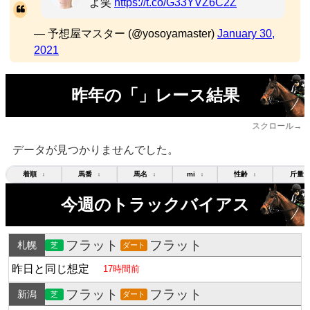
よ笑
https://t.co/G33YVZ6C2Z
— 予想屋マスター (@yosoyamaster)
January 30,
2021
昨年の「」レース結果
スクロール→
データが見つかりませんでした。
着順
馬番
馬名
mi
性齢
斤量
↕
↕
↕
↕
↕
今週のトラックバイアス
フラット
フラット
札幌
芝
ダート
昨日と同じ想定
17時間前
フラット
フラット
新潟
芝
ダート