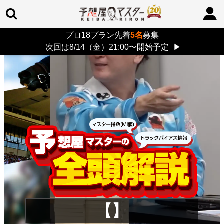
プロ18プラン先着
5名
募集
TOP
>
重賞コラム
> 26/8/9 (日)
次回は8/14（金）21:00〜開始予定
▶
【】