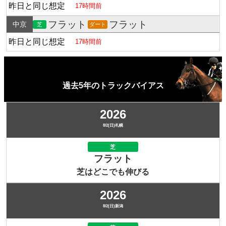
昨日と同じ想定
17時間前
フラット
フラット
中京
芝
ダート
昨日と同じ想定
17時間前
過去5年のトラックバイアス
2026
8/2(日)札幌
芝
フラット
芝はどこでも伸びる
2026
8/2(日)新潟