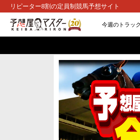
リピーター8割の定員制競馬予想サイト
今週のトラッ
TOP
>
重賞コラム
> 26/8/9 (日)