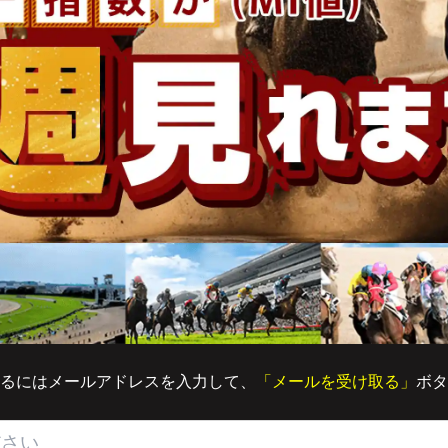
るにはメールアドレスを入力して、
「メールを受け取る」
ボタ