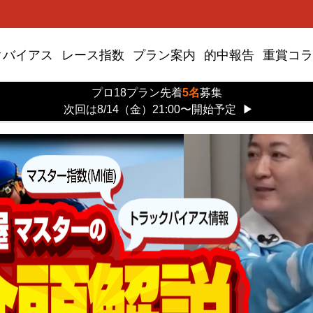
クバイアス
レース指数
プラン案内
的中報告
重賞コラ
プロ18プラン先着
5名
募集
次回は8/14（金）21:00〜開始予定
▶