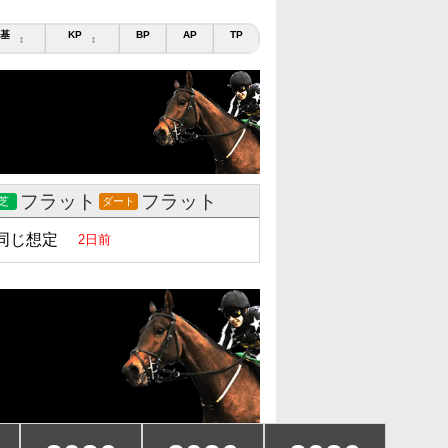
基
KP
BP
AP
TP
↕
↕
フラット
フラット
芝
ダート
同じ想定
2日前