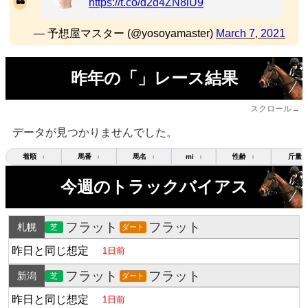
https://t.co/d2d4ZN8lU9
— 予想屋マスター (@yosoyamaster)
March 7, 2021
昨年の「」レース結果
スクロール→
データが見つかりませんでした。
着順
馬番
馬名
mi
性齢
斤量
↕
↕
↕
↕
↕
今週のトラックバイアス
フラット
フラット
札幌
芝
ダート
昨日と同じ想定
1日前
フラット
フラット
新潟
芝
ダート
昨日と同じ想定
1日前