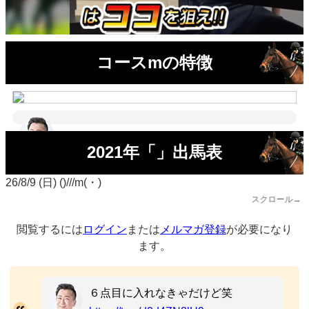
コースmの特徴
2021年「」出馬表
26/8/9 (日) ()///m(・)
スクロール→
閲覧するには
ログイン
または
メルマガ登録
が必要になり
ます。
６点目に入れなきゃだけど笑