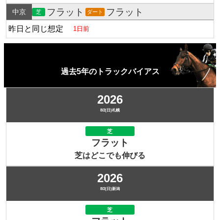
フラット
フラット
中京
芝
ダート
昨日と同じ想定
1日前
過去5年のトラックバイアス
2026
8/2(日)札幌
芝
フラット
芝はどこでも伸びる
2026
8/2(日)新潟
芝