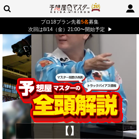
プロ18プラン先着
5名
募集
TOP
>
重賞コラム
> 26/8/9 (日)
次回は8/14（金）21:00〜開始予定
▶
【】