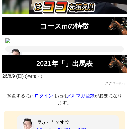
コースmの特徴
2021年「」出馬表
26/8/9 (日) ()///m(・)
スクロール→
閲覧するには
ログイン
または
メルマガ登録
が必要になり
ます。
良かったです笑