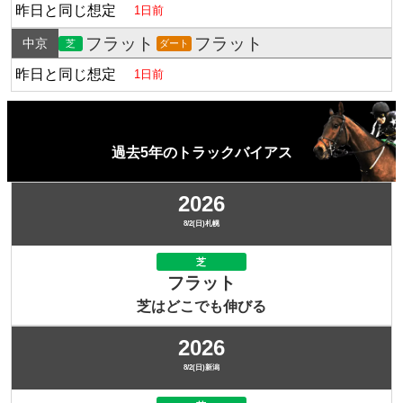
昨日と同じ想定
1日前
フラット
フラット
中京
芝
ダート
昨日と同じ想定
1日前
過去5年のトラックバイアス
2026
8/2(日)札幌
芝
フラット
芝はどこでも伸びる
2026
8/2(日)新潟