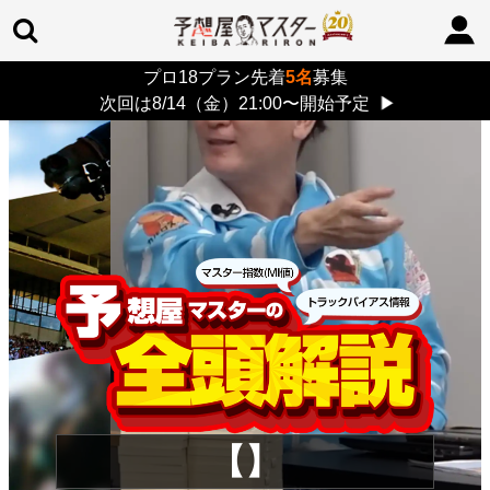
プロ18プラン先着
5名
募集
TOP
>
重賞コラム
> 26/8/9 (日)
次回は8/14（金）21:00〜開始予定
▶
【】