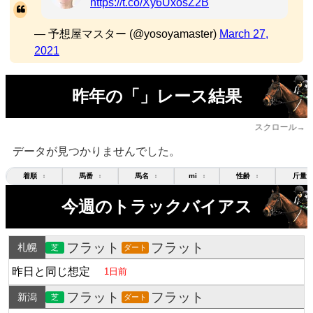
https://t.co/Xy6UxosZ2B
— 予想屋マスター (@yosoyamaster)
March 27,
2021
昨年の「」レース結果
スクロール→
データが見つかりませんでした。
着順
馬番
馬名
mi
性齢
斤量
↕
↕
↕
↕
↕
今週のトラックバイアス
フラット
フラット
札幌
芝
ダート
昨日と同じ想定
1日前
フラット
フラット
新潟
芝
ダート