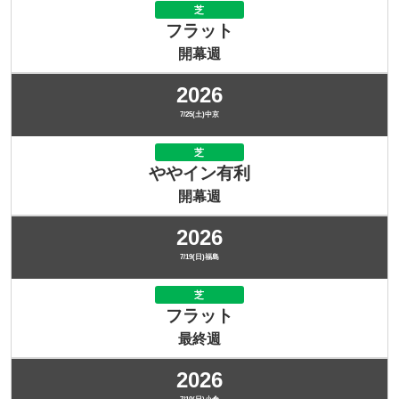
芝
フラット
開幕週
2026
7/25(土)中京
芝
ややイン有利
開幕週
2026
7/19(日)福島
芝
フラット
最終週
2026