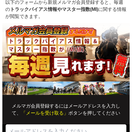
以下のフォームから新規メルマガ会員登録すると、毎週
の
トラックバイアス情報やマスター指数(MI)
に関する情報
が閲覧できます。
メルマガ会員登録するにはメールアドレスを入力し
て、
「メールを受け取る」
ボタンを押してください