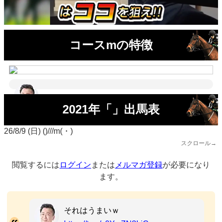
コースmの特徴
2021年「」出馬表
26/8/9 (日) ()///m(・)
スクロール→
閲覧するには
ログイン
または
メルマガ登録
が必要になり
ます。
それはうまいｗ