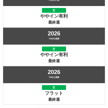
7/19(日)小倉
芝
ややイン有利
最終週
2026
7/19(日)函館
芝
ややイン有利
最終週
2026
7/18(土)福島
芝
フラット
最終週