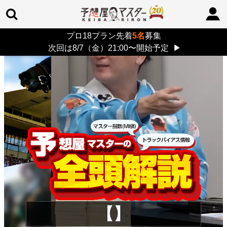
プロ18プラン先着
5名
募集
TOP
>
重賞コラム
> 26/8/9 (日)
次回は8/7（金）21:00〜開始予定
▶
【】