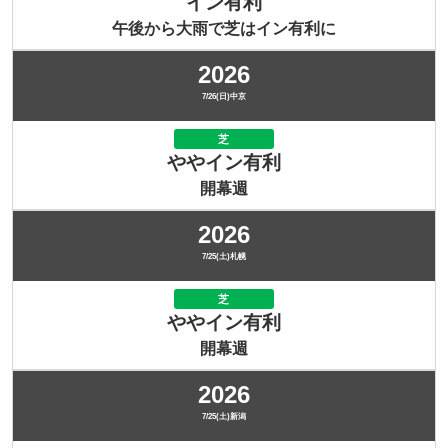
イン有利
午後から大雨で芝はイン有利に
2026
7/26(日)中京
芝
ややイン有利
開幕週
2026
7/25(土)札幌
芝
ややイン有利
開幕週
2026
7/25(土)新潟