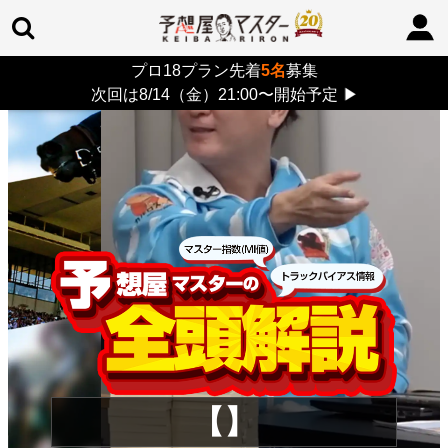
プロ18プラン先着
5名
募集
TOP
>
重賞コラム
> 26/8/16 (日)
次回は8/14（金）21:00〜開始予定
▶
【】