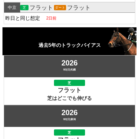
フラット
フラット
中京
芝
ダート
昨日と同じ想定
2日前
過去5年のトラックバイアス
2026
8/2(日)札幌
芝
フラット
芝はどこでも伸びる
2026
8/2(日)新潟
芝