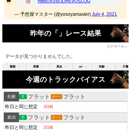
https://t.co/JDmLyQSLOG
— 予想屋マスター (@yosoyamaster)
July 4, 2021
昨年の「」レース結果
スクロール→
データが見つかりませんでした。
着順
馬番
馬名
mi
性齢
斤量
↕
↕
↕
↕
↕
今週のトラックバイアス
フラット
フラット
札幌
芝
ダート
昨日と同じ想定
2日前
フラット
フラット
新潟
芝
ダート
昨日と同じ想定
2日前