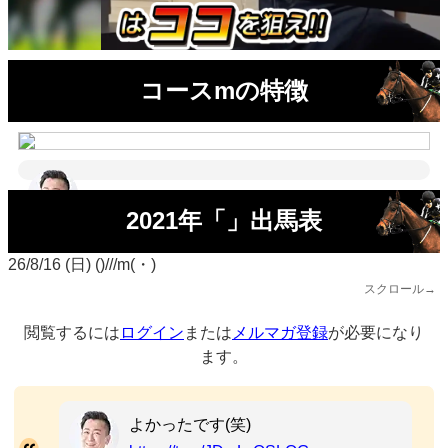
コースmの特徴
2021年「」出馬表
26/8/16 (日) ()///m(・)
スクロール→
閲覧するには
ログイン
または
メルマガ登録
が必要になり
ます。
よかったです(笑)