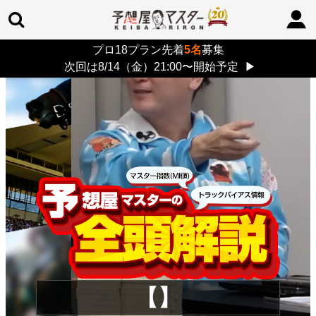
プロ18プラン先着
5名
募集
TOP
>
重賞コラム
> 26/8/9 (日)
次回は8/14（金）21:00〜開始予定
▶
【】