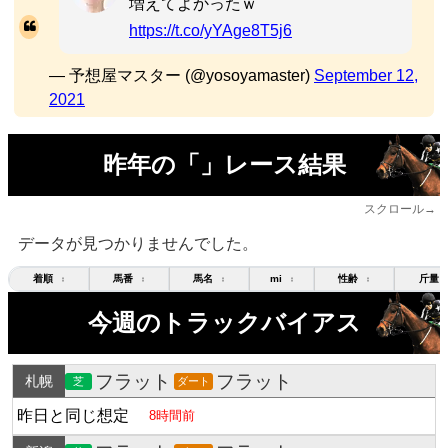
増えてよかったｗ
https://t.co/yYAge8T5j6
— 予想屋マスター (@yosoyamaster)
September 12,
2021
昨年の「」レース結果
スクロール→
データが見つかりませんでした。
着順
馬番
馬名
mi
性齢
斤量
↕
↕
↕
↕
↕
今週のトラックバイアス
フラット
フラット
札幌
芝
ダート
昨日と同じ想定
8時間前