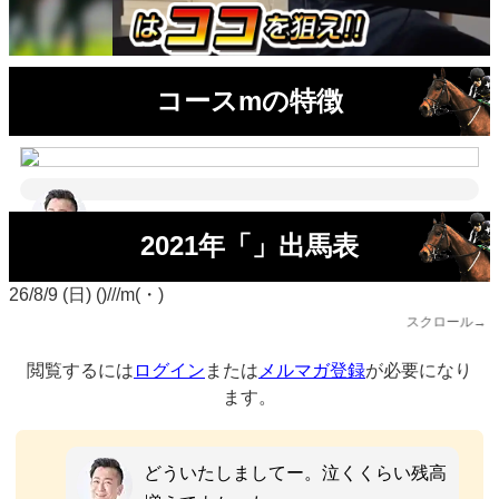
コースmの特徴
2021年「」出馬表
26/8/9 (日) ()///m(・)
スクロール→
閲覧するには
ログイン
または
メルマガ登録
が必要になり
ます。
どういたしましてー。泣くくらい残高