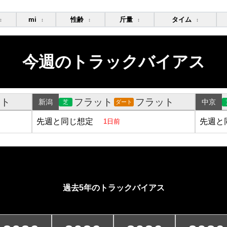
mi
性齢
斤量
タイム
↕
↕
↕
↕
↕
今週のトラックバイアス
ット
フラット
フラット
新潟
中京
芝
ダート
先週と同じ想定
先週と
1日前
過去5年のトラックバイアス