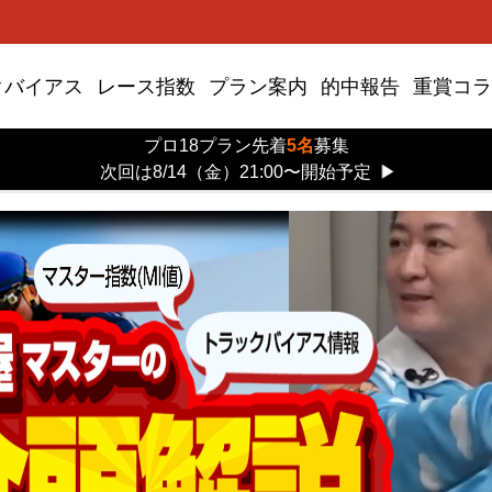
クバイアス
レース指数
プラン案内
的中報告
重賞コラ
プロ18プラン先着
5名
募集
次回は8/14（金）21:00〜開始予定
▶