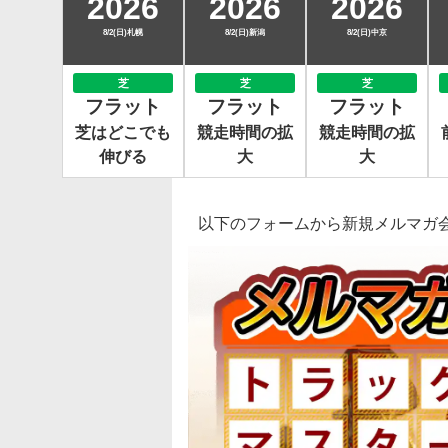
2026
2026
2026
8/2(日)札幌
8/2(日)新潟
8/2(日)中京
芝
芝
芝
フラット
フラット
フラット
芝はどこでも
競走時間の拡
競走時間の拡
伸びる
大
大
以下のフォームから新規メルマガ