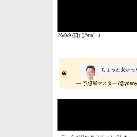
26/8/9 (日) ()///m(・)
ちょっと安かっ
— 予想屋マスター (@yosoya