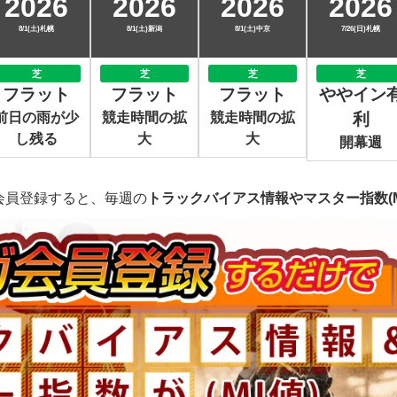
2026
2026
2026
2026
8/1(土)札幌
8/1(土)新潟
8/1(土)中京
7/26(日)札幌
芝
芝
芝
芝
フラット
フラット
フラット
ややイン
前日の雨が少
競走時間の拡
競走時間の拡
利
し残る
大
大
開幕週
会員登録すると、毎週の
トラックバイアス情報やマスター指数(M