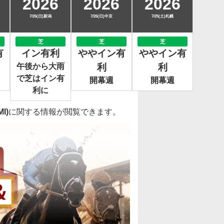
2026
2026
2026
7/26(日)新潟
7/26(日)中京
7/25(土)札幌
芝
芝
芝
有
イン有利
ややイン有
ややイン有
午後から大雨
利
利
で芝はイン有
開幕週
開幕週
利に
I)
に関する情報が閲覧できます。