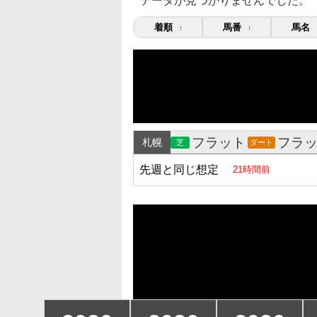
データが見つかりませんでした。
着順
馬番
馬名
↕
↕
フラット
フラ
札幌
芝
ダート
先週と同じ想定
21時間前