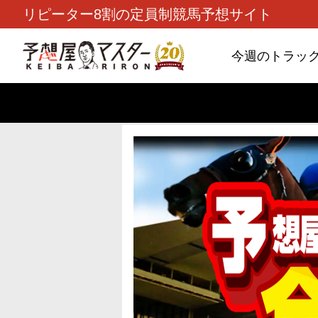
リピーター8割の定員制競馬予想サイト
今週のトラッ
TOP
>
重賞コラム
> 26/8/9 (日)