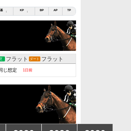
基
KP
BP
AP
TP
↕
↕
フラット
フラット
芝
ダート
同じ想定
1日前