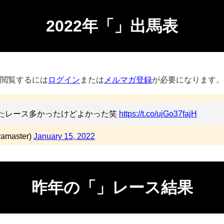
2022年「」出馬表
閲覧するには
ログイン
または
メルマガ登録
が必要になります。
たレース多かったけどよかった笑
https://t.co/ujGo37fajH
master)
January 15, 2022
昨年の「」レース結果