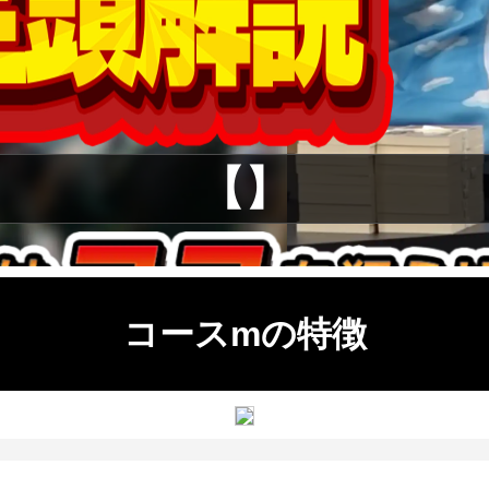
【】
コースmの特徴