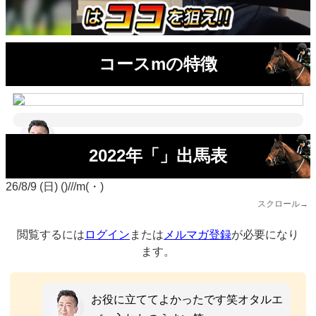
コースmの特徴
2022年「」出馬表
26/8/9 (日) ()///m(・)
スクロール→
閲覧するには
ログイン
または
メルマガ登録
が必要になり
ます。
お役に立ててよかったです笑オタルエ