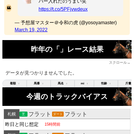
バー入れたのうまい笑
https://t.co/5PFjvwdeux
— 予想屋マスター＠令和の虎 (@yosoyamaster)
March 19, 2022
昨年の「」レース結果
スクロール→
データが見つかりませんでした。
着順
馬番
馬名
mi
性齢
斤量
↕
↕
↕
↕
↕
今週のトラックバイアス
フラット
フラット
札幌
芝
ダート
昨日と同じ想定
15時間前