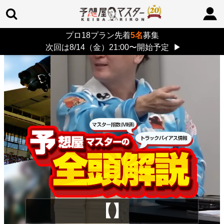
プロ18プラン先着
5名
募集
TOP
>
重賞コラム
> 26/8/9 (日)
次回は8/14（金）21:00〜開始予定
▶
【】