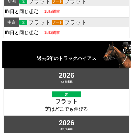
フラット
フラット
新潟
芝
ダート
昨日と同じ想定
15時間前
フラット
フラット
中京
芝
ダート
昨日と同じ想定
15時間前
過去5年のトラックバイアス
2026
8/2(日)札幌
芝
フラット
芝はどこでも伸びる
2026
8/2(日)新潟