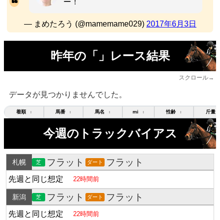
ー！
— まめたろう (@mamemame029)
2017年6月3日
昨年の「」レース結果
スクロール→
データが見つかりませんでした。
着順
馬番
馬名
mi
性齢
斤量
↕
↕
↕
↕
↕
今週のトラックバイアス
フラット
フラット
札幌
芝
ダート
先週と同じ想定
22時間前
フラット
フラット
新潟
芝
ダート
先週と同じ想定
22時間前