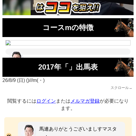
コースmの特徴
2017年「」出馬表
26/8/9 (日) ()///m(・)
スクロール→
閲覧するには
ログイン
または
メルマガ登録
が必要になり
ます。
馬連ありがとうございましすマスタ