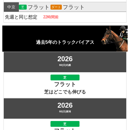
フラット
フラット
中京
芝
ダート
先週と同じ想定
22時間前
過去5年のトラックバイアス
2026
8/2(日)札幌
芝
フラット
芝はどこでも伸びる
2026
8/2(日)新潟
芝