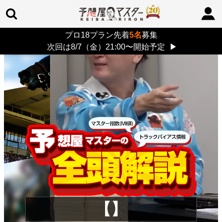
プロ18プラン先着
5名
募集
TOP
>
重賞コラム
> 26/8/9 (日)
次回は8/7（金）21:00〜開始予定
▶
【】