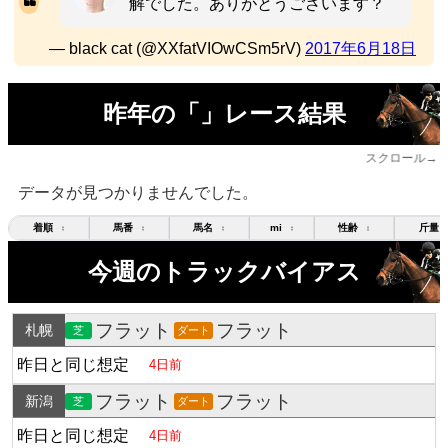
解でした。ありがとうございます？
— black cat (@XXfatVIOwCSm5rV)
2017年6月18日
昨年の「」レース結果
スクロール→
データが見つかりませんでした。
着順
馬番
馬名
mi
性齢
斤量
↕
↕
↕
↕
↕
今週のトラックバイアス
フラット
フラット
札幌
芝
ダート
昨日と同じ想定
4日前
フラット
フラット
新潟
芝
ダート
昨日と同じ想定
4日前