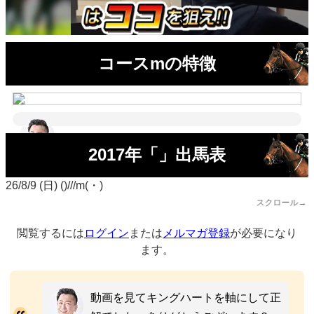
コースmの特徴
2017年「」出馬表
26/8/9 (日) ()///m(・)
スクロール→
閲覧するには
ログイン
または
メルマガ登録
が必要になり
ます。
動画を見てキングハートを軸にして正