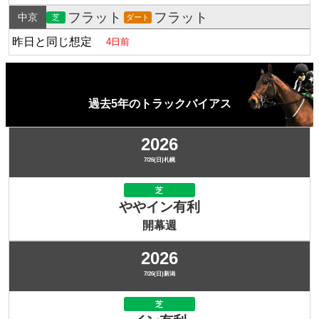
フラット
フラット
中京
芝
ダート
昨日と同じ想定
4日前
過去5年のトラックバイアス
2026
7/26(日)札幌
芝
ややイン有利
開幕週
2026
7/26(日)新潟
芝