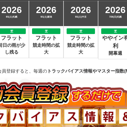
2026
2026
2026
2026
8/1(土)札幌
8/1(土)新潟
8/1(土)中京
7/26(日)札幌
芝
芝
芝
芝
フラット
フラット
フラット
ややイン
前日の雨が少
競走時間の拡
競走時間の拡
利
し残る
大
大
開幕週
会員登録すると、毎週の
トラックバイアス情報やマスター指数(M