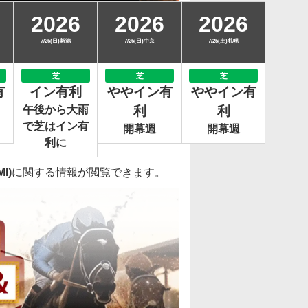
2026
2026
2026
7/26(日)新潟
7/26(日)中京
7/25(土)札幌
芝
芝
芝
有
イン有利
ややイン有
ややイン有
午後から大雨
利
利
で芝はイン有
開幕週
開幕週
利に
I)
に関する情報が閲覧できます。