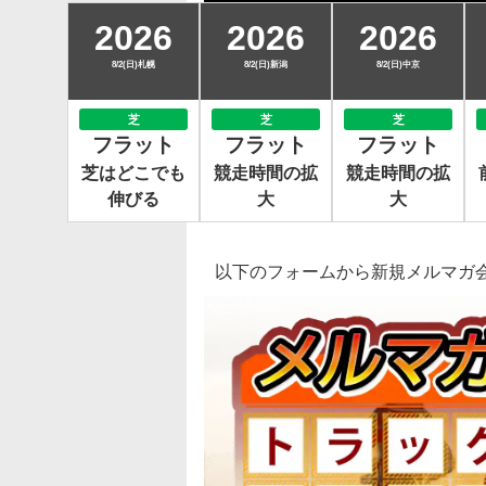
2026
2026
2026
8/2(日)札幌
8/2(日)新潟
8/2(日)中京
芝
芝
芝
フラット
フラット
フラット
芝はどこでも
競走時間の拡
競走時間の拡
伸びる
大
大
以下のフォームから新規メルマガ