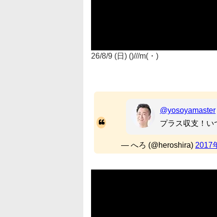
26/8/9 (日) ()///m(・)
@yosoyamaster
プラス収支！い
— へろ (@heroshira)
2017