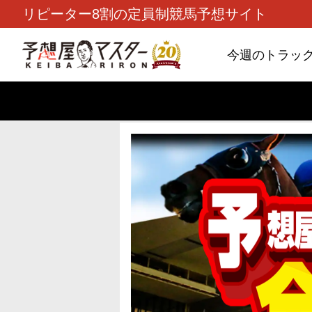
リピーター8割の定員制競馬予想サイト
今週のトラッ
TOP
>
重賞コラム
> 26/8/9 (日)