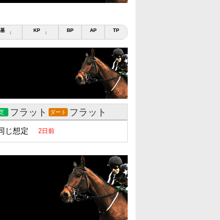
基
KP
BP
AP
TP
↕
↕
フラット
フラット
芝
ダート
同じ想定
2日前