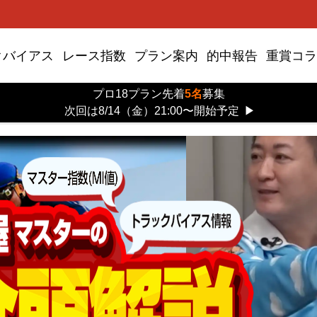
クバイアス
レース指数
プラン案内
的中報告
重賞コラ
プロ18プラン先着
5名
募集
次回は8/14（金）21:00〜開始予定
▶