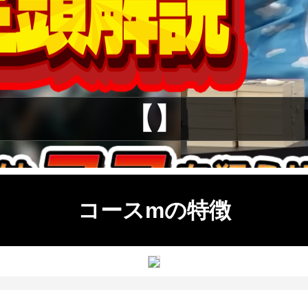
【】
コースmの特徴