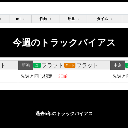
mi
性齢
斤量
タイム
↕
↕
↕
↕
↕
今週のトラックバイアス
ット
フラット
フラット
新潟
中京
芝
ダート
先週と同じ想定
先週と
2日前
過去5年のトラックバイアス