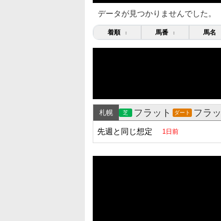
データが見つかりませんでした。
着順
馬番
馬名
↕
↕
フラット
フラ
札幌
芝
ダート
先週と同じ想定
1日前