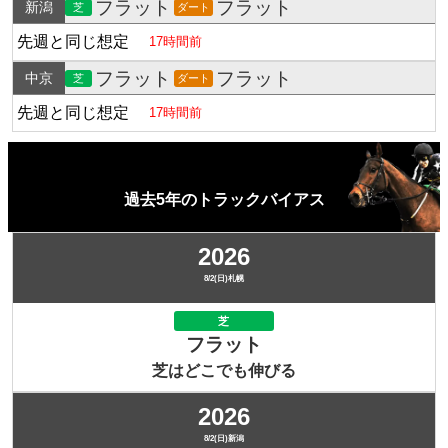
フラット
フラット
新潟
芝
ダート
先週と同じ想定
17時間前
フラット
フラット
中京
芝
ダート
先週と同じ想定
17時間前
過去5年のトラックバイアス
2026
8/2(日)札幌
芝
フラット
芝はどこでも伸びる
2026
8/2(日)新潟