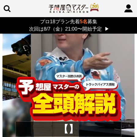
プロ18プラン先着
5名
募集
TOP
>
重賞コラム
> 26/8/9 (日)
次回は8/7（金）21:00〜開始予定
▶
【】