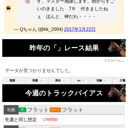
す、マスター感謝します。朝からすご
いのきました 7Ｒ 付きましたね
ぇ ほんと、神だわ・・・・
— Qちゃん (@kk_2004)
2017年1月22日
昨年の「」レース結果
スクロール→
データが見つかりませんでした。
着順
馬番
馬名
mi
性齢
斤量
↕
↕
↕
↕
↕
今週のトラックバイアス
フラット
フラット
札幌
芝
ダート
先週と同じ想定
17時間前