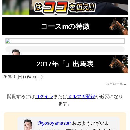
コースmの特徴
2017年「」出馬表
26/8/9 (日) ()///m(・)
スクロール→
閲覧するには
ログイン
または
メルマガ登録
が必要になり
ます。
@yosoyamaster
おはようございま