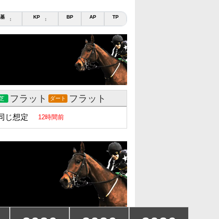
基
KP
BP
AP
TP
↕
↕
フラット
フラット
芝
ダート
同じ想定
12時間前