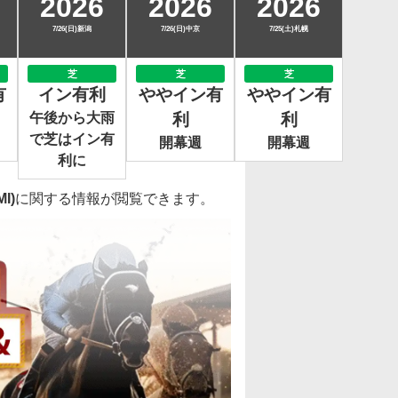
2026
2026
2026
7/26(日)新潟
7/26(日)中京
7/25(土)札幌
芝
芝
芝
有
イン有利
ややイン有
ややイン有
午後から大雨
利
利
で芝はイン有
開幕週
開幕週
利に
I)
に関する情報が閲覧できます。