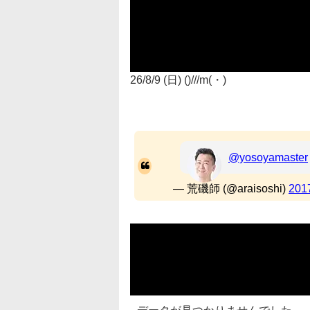
26/8/9 (日) ()///m(・)
@yosoyamaster
— 荒磯師 (@araisoshi)
20