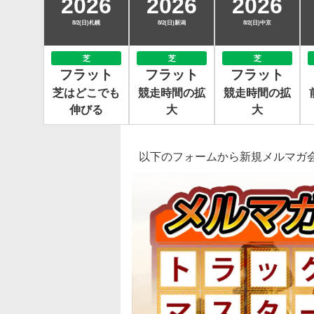
2026
2026
2026
8/2(日)札幌
8/2(日)新潟
8/2(日)中京
芝
芝
芝
フラット
フラット
フラット
芝はどこでも
競走時間の拡
競走時間の拡
伸びる
大
大
以下のフォームから新規メルマガ