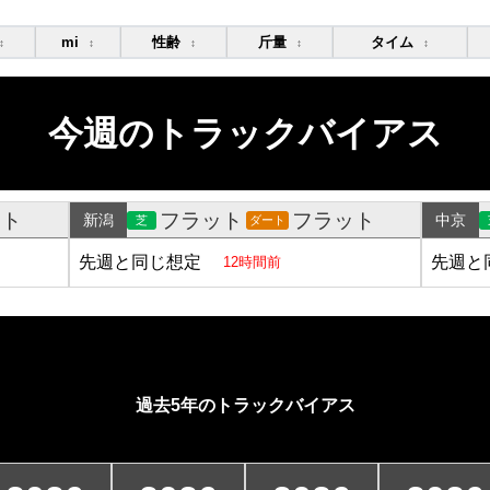
mi
性齢
斤量
タイム
↕
↕
↕
↕
↕
今週のトラックバイアス
ット
フラット
フラット
新潟
中京
芝
ダート
先週と同じ想定
先週と
12時間前
過去5年のトラックバイアス