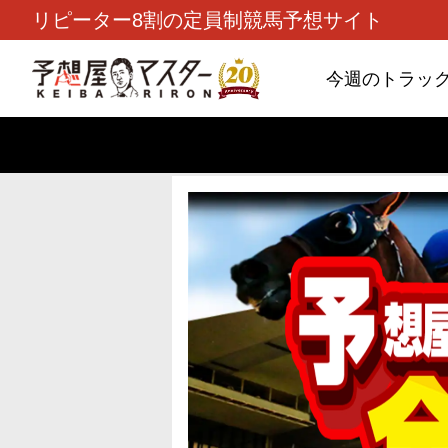
リピーター8割の定員制競馬予想サイト
今週のトラッ
TOP
>
重賞コラム
> 26/8/9 (日)