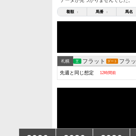
データが見つかりませんでした。
着順
馬番
馬名
↕
↕
フラット
フラ
札幌
芝
ダート
先週と同じ想定
12時間前