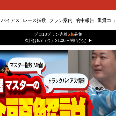
クバイアス
レース指数
プラン案内
的中報告
重賞コラ
プロ18プラン先着
5名
募集
次回は8/7（金）21:00〜開始予定
▶