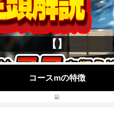
【】
コースmの特徴