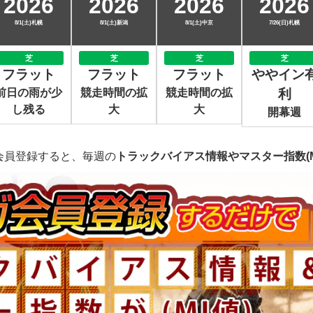
2026
2026
2026
2026
8/1(土)札幌
8/1(土)新潟
8/1(土)中京
7/26(日)札幌
芝
芝
芝
芝
フラット
フラット
フラット
ややイン
前日の雨が少
競走時間の拡
競走時間の拡
利
し残る
大
大
開幕週
会員登録すると、毎週の
トラックバイアス情報やマスター指数(M