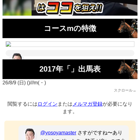
コースmの特徴
2017年「」出馬表
26/8/9 (日) ()///m(・)
スクロール→
閲覧するには
ログイン
または
メルマガ登録
が必要になり
ます。
@yosoyamaster
さすがですね〜あり