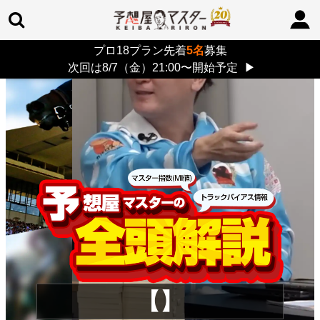
プロ18プラン先着
5名
募集
TOP
>
重賞コラム
> 26/8/9 (日)
次回は8/7（金）21:00〜開始予定
▶
【】