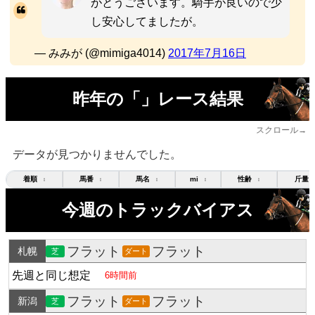
がとうございます。騎手が良いので少
し安心してましたが。
— みみが (@mimiga4014)
2017年7月16日
昨年の「」レース結果
スクロール→
データが見つかりませんでした。
着順
馬番
馬名
mi
性齢
斤量
↕
↕
↕
↕
↕
今週のトラックバイアス
フラット
フラット
札幌
芝
ダート
先週と同じ想定
6時間前
フラット
フラット
新潟
芝
ダート