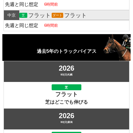
先週と同じ想定
6時間前
フラット
フラット
中京
芝
ダート
先週と同じ想定
6時間前
過去5年のトラックバイアス
2026
8/2(日)札幌
芝
フラット
芝はどこでも伸びる
2026
8/2(日)新潟