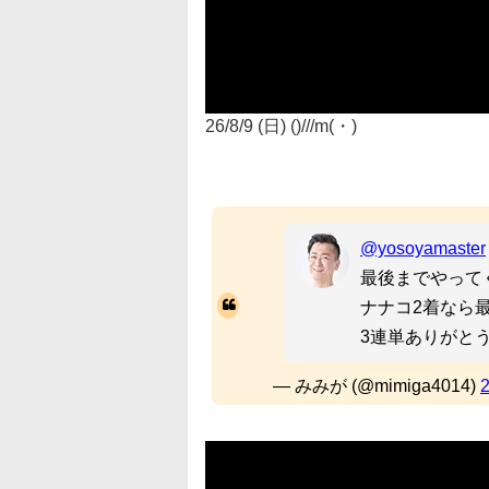
26/8/9 (日) ()///m(・)
@yosoyamaster
最後までやって
ナナコ2着なら
3連単ありがと
— みみが (@mimiga4014)