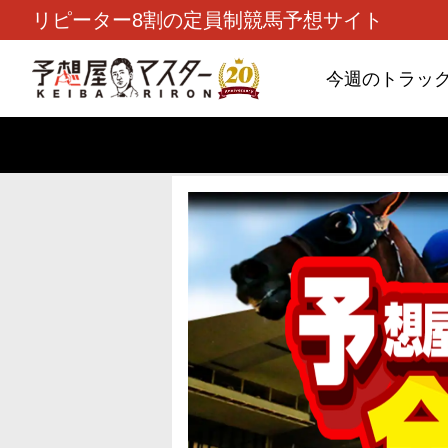
リピーター8割の定員制競馬予想サイト
今週のトラッ
TOP
>
重賞コラム
> 26/8/9 (日)