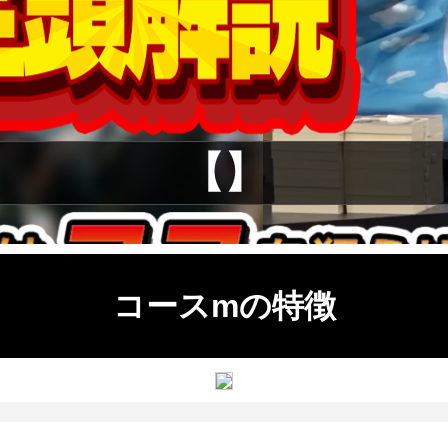
【】
コースmの特徴