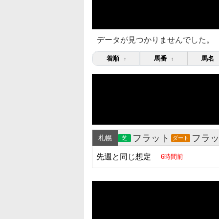
データが見つかりませんでした。
着順
馬番
馬名
↕
↕
フラット
フラ
札幌
芝
ダート
先週と同じ想定
6時間前