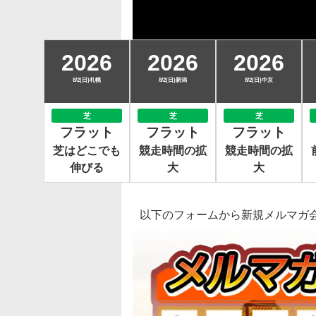
2026
2026
2026
8/2(日)札幌
8/2(日)新潟
8/2(日)中京
芝
芝
芝
フラット
フラット
フラット
芝はどこでも
競走時間の拡
競走時間の拡
伸びる
大
大
以下のフォームから新規メルマガ