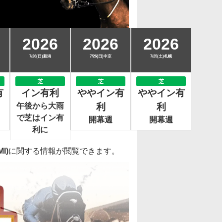
2026
2026
2026
7/26(日)新潟
7/26(日)中京
7/25(土)札幌
芝
芝
芝
有
イン有利
ややイン有
ややイン有
午後から大雨
利
利
で芝はイン有
開幕週
開幕週
利に
I)
に関する情報が閲覧できます。