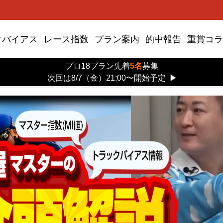
クバイアス
レース指数
プラン案内
的中報告
重賞コラ
プロ18プラン先着
5名
募集
次回は8/7（金）21:00〜開始予定
▶