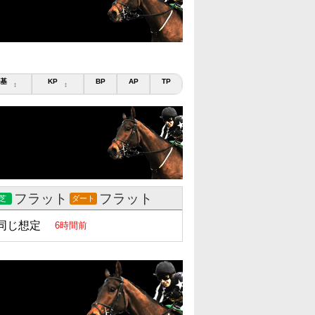
基
KP
BP
AP
TP
↕
↕
フラット
フラット
芝
ダート
同じ想定
6時間前