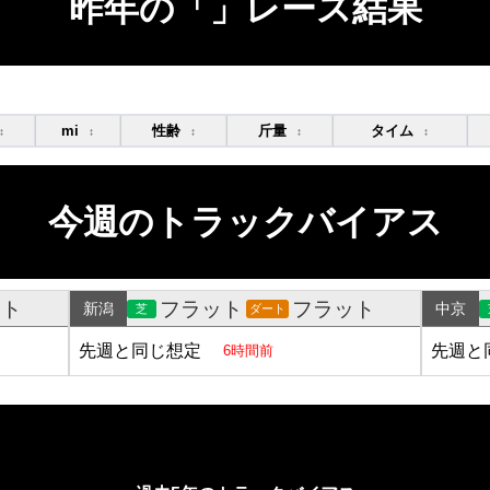
昨年の「」レース結果
mi
性齢
斤量
タイム
↕
↕
↕
↕
↕
今週のトラックバイアス
ット
フラット
フラット
新潟
中京
芝
ダート
先週と同じ想定
先週と
6時間前