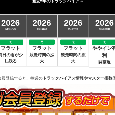
過去5年のトラックバイアス
2026
2026
2026
2026
8/1(土)札幌
8/1(土)新潟
8/1(土)中京
7/26(日)札幌
芝
芝
芝
芝
フラット
フラット
フラット
ややイン
前日の雨が少
競走時間の拡
競走時間の拡
利
し残る
大
大
開幕週
会員登録すると、毎週の
トラックバイアス情報やマスター指数(M