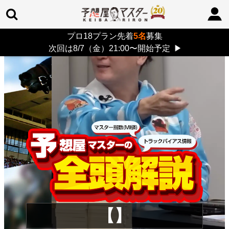
プロ18プラン先着
5名
募集
TOP
>
重賞コラム
> 26/8/9 (日)
次回は8/7（金）21:00〜開始予定
▶
【】