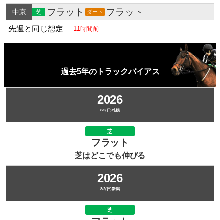
フラット
フラット
中京
芝
ダート
先週と同じ想定
11時間前
過去5年のトラックバイアス
2026
8/2(日)札幌
芝
フラット
芝はどこでも伸びる
2026
8/2(日)新潟
芝