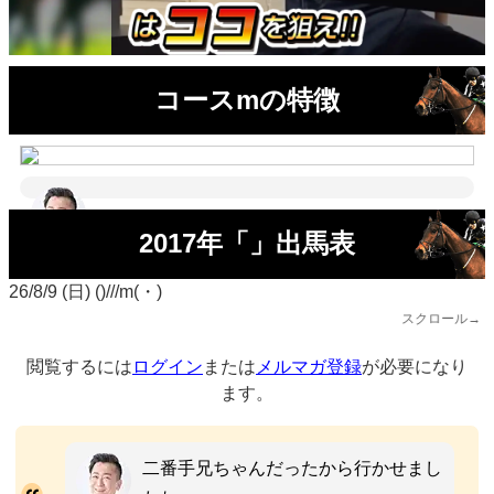
コースmの特徴
2017年「」出馬表
26/8/9 (日) ()///m(・)
スクロール→
閲覧するには
ログイン
または
メルマガ登録
が必要になり
ます。
二番手兄ちゃんだったから行かせまし