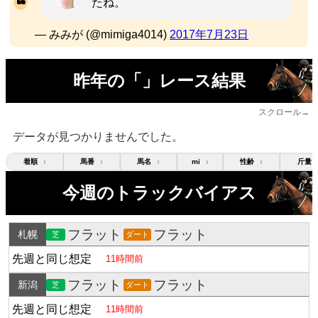
たね。
— みみが (@mimiga4014)
2017年7月23日
昨年の「」レース結果
スクロール→
データが見つかりませんでした。
着順
馬番
馬名
mi
性齢
斤量
↕
↕
↕
↕
↕
今週のトラックバイアス
フラット
フラット
札幌
芝
ダート
先週と同じ想定
11時間前
フラット
フラット
新潟
芝
ダート
先週と同じ想定
11時間前