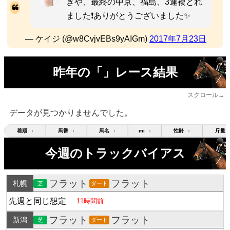
きや、最終の中京、福島、3連複とれ
ました❗ありがとうございました✨
— ケイジ (@w8CvjvEBs9yAIGm)
2017年7月23日
昨年の「」レース結果
スクロール→
データが見つかりませんでした。
着順
馬番
馬名
mi
性齢
斤量
↕
↕
↕
↕
↕
今週のトラックバイアス
フラット
フラット
札幌
芝
ダート
先週と同じ想定
11時間前
フラット
フラット
新潟
芝
ダート