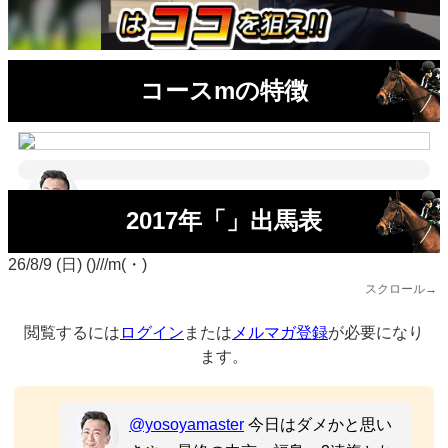
コースmの特徴
2017年「」出馬表
26/8/9 (日) ()///m(・)
スクロール→
閲覧するには
ログイン
または
メルマガ登録
が必要になり
ます。
@yosoyamaster
今日はダメかと思い