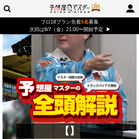
プロ18プラン先着
5名
募集
TOP
>
重賞コラム
> 26/8/9 (日)
次回は8/7（金）21:00〜開始予定
▶
【】