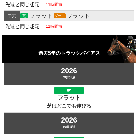
先週と同じ想定
11時間前
フラット
フラット
中京
芝
ダート
先週と同じ想定
11時間前
過去5年のトラックバイアス
2026
8/2(日)札幌
芝
フラット
芝はどこでも伸びる
2026
8/2(日)新潟