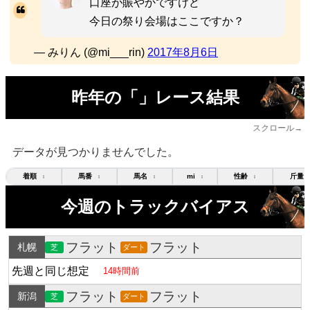
口座が賑やかですけど
今日の祭り会場はここですか？
— みりん (@mi___rin)
2017年8月6日
昨年の「」レース結果
スクロール→
データが見つかりませんでした。
着順
馬番
馬名
mi
性齢
斤量
↕
↕
↕
↕
↕
今週のトラックバイアス
フラット
フラット
札幌
芝
ダート
先週と同じ想定
14時間前
フラット
フラット
新潟
芝
ダート