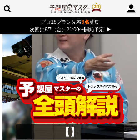
プロ18プラン先着
5名
募集
TOP
>
重賞コラム
> 26/8/9 (日)
次回は8/7（金）21:00〜開始予定
▶
【】