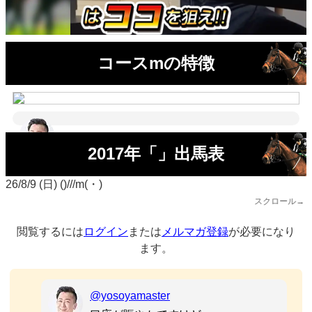
コースmの特徴
2017年「」出馬表
26/8/9 (日) ()///m(・)
スクロール→
閲覧するには
ログイン
または
メルマガ登録
が必要になり
ます。
@yosoyamaster