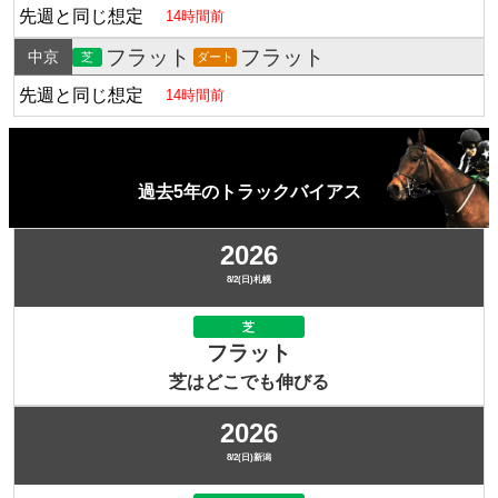
先週と同じ想定
14時間前
フラット
フラット
中京
芝
ダート
先週と同じ想定
14時間前
過去5年のトラックバイアス
2026
8/2(日)札幌
芝
フラット
芝はどこでも伸びる
2026
8/2(日)新潟