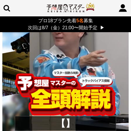
プロ18プラン先着
5名
募集
TOP
>
重賞コラム
> 26/8/9 (日)
次回は8/7（金）21:00〜開始予定
▶
【】