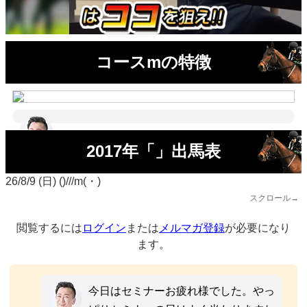
コースmの特徴
2017年「」出馬表
26/8/9 (日) ()///m(・)
スクロール→
閲覧するには
ログイン
または
メルマガ登録
が必要になり
ます。
今日はセミナーお疲れ様でした。やっ