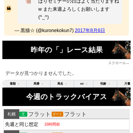
ぱりセミナーの日はよく当たりますね
w また来週よろしくお願いします
(^_^)
— 黒猫☆ (@kuronekokun7)
2017年8月6日
昨年の「」レース結果
スクロール→
データが見つかりませんでした。
着順
馬番
馬名
mi
性齢
斤量
↕
↕
↕
↕
↕
今週のトラックバイアス
フラット
フラット
札幌
芝
ダート
先週と同じ想定
16時間前