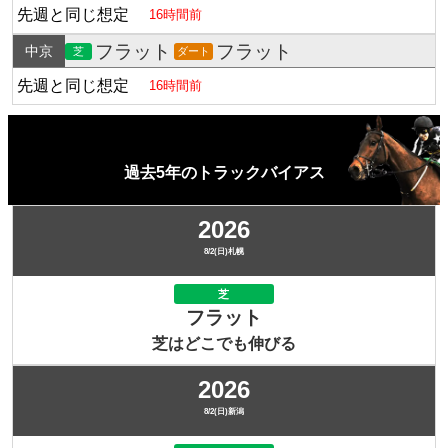
先週と同じ想定
16時間前
フラット
フラット
中京
芝
ダート
先週と同じ想定
16時間前
過去5年のトラックバイアス
2026
8/2(日)札幌
芝
フラット
芝はどこでも伸びる
2026
8/2(日)新潟