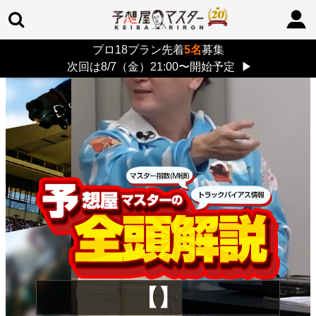
プロ18プラン先着
5名
募集
TOP
>
重賞コラム
> 26/8/9 (日)
次回は8/7（金）21:00〜開始予定
▶
【】