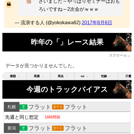
ざいました～やっぱりセミナーはおも
ろいですね～2次会がｗｗｗ
— 流浪する人 (@yokokawa62)
2017年8月6日
昨年の「」レース結果
スクロール→
データが見つかりませんでした。
着順
馬番
馬名
mi
性齢
斤量
↕
↕
↕
↕
↕
今週のトラックバイアス
フラット
フラット
札幌
芝
ダート
先週と同じ想定
16時間前
フラット
フラット
新潟
芝
ダート