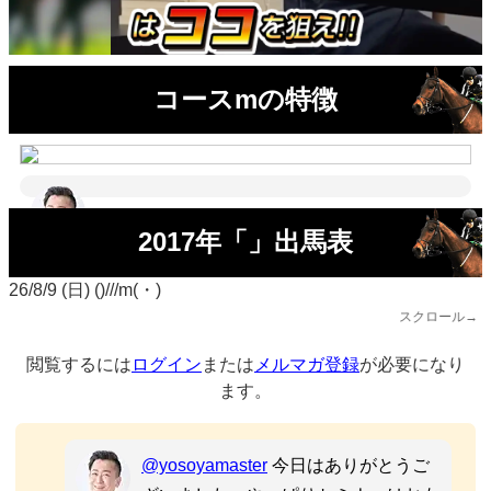
コースmの特徴
2017年「」出馬表
26/8/9 (日) ()///m(・)
スクロール→
閲覧するには
ログイン
または
メルマガ登録
が必要になり
ます。
@yosoyamaster
今日はありがとうご