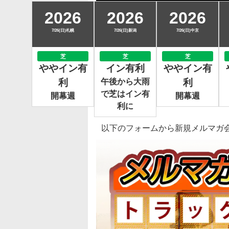
2026
2026
2026
7/26(日)札幌
7/26(日)新潟
7/26(日)中京
芝
芝
芝
ややイン有
イン有利
ややイン有
利
午後から大雨
利
で芝はイン有
開幕週
開幕週
利に
以下のフォームから新規メルマガ