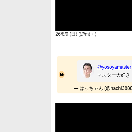
26/8/9 (日) ()///m(・)
@yosoyamaster
マスター大好き！！
— はっちゃん (@hachi388