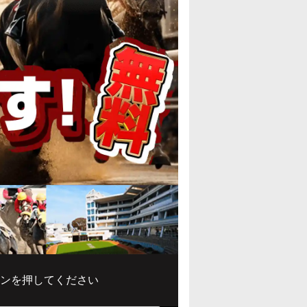
ンを押してください