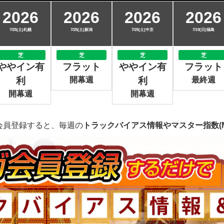
2026
2026
2026
2026
7/25(土)札幌
7/25(土)新潟
7/25(土)中京
7/19(日)福島
芝
芝
芝
芝
ややイン有
フラット
ややイン有
フラット
利
開幕週
利
最終週
開幕週
開幕週
会員登録すると、毎週の
トラックバイアス情報やマスター指数(M