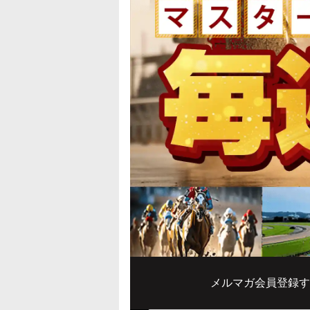
メルマガ会員登録す