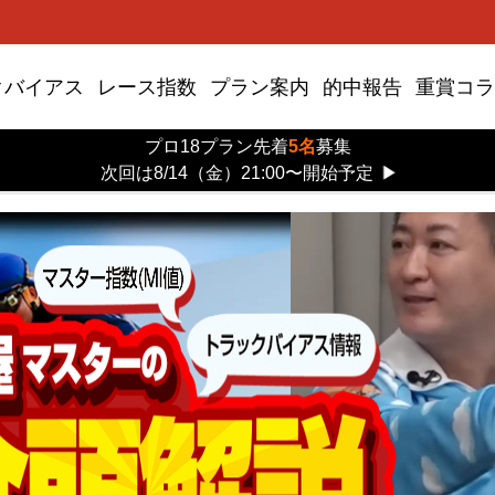
クバイアス
レース指数
プラン案内
的中報告
重賞コラ
プロ18プラン先着
5名
募集
次回は8/14（金）21:00〜開始予定
▶