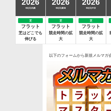
2026
2026
2026
8/2(日)札幌
8/2(日)新潟
8/2(日)中京
芝
芝
芝
フラット
フラット
フラット
芝はどこでも
競走時間の拡
競走時間の拡
伸びる
大
大
以下のフォームから新規メルマガ