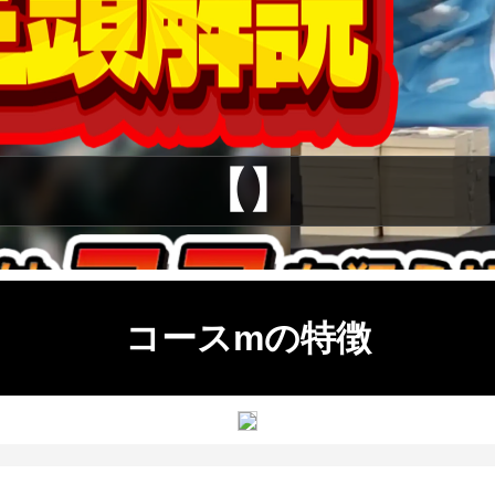
【】
コースmの特徴