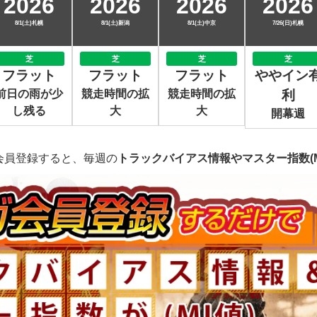
2026
2026
2026
2026
8/1(土)札幌
8/1(土)新潟
8/1(土)中京
7/26(日)札幌
芝
芝
芝
芝
フラット
フラット
フラット
ややイン
前日の雨が少
競走時間の拡
競走時間の拡
利
し残る
大
大
開幕週
会員登録すると、毎週の
トラックバイアス情報やマスター指数(M