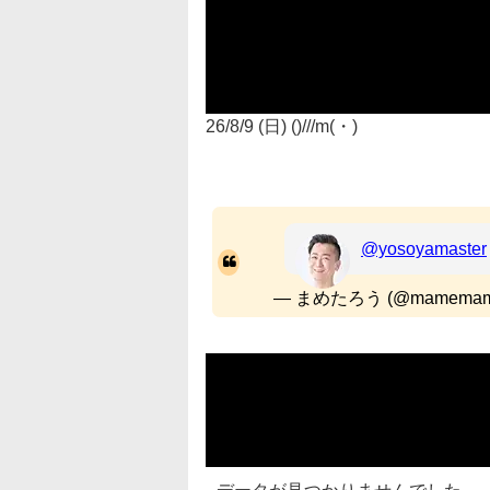
26/8/9 (日) ()///m(・)
@yosoyamaster
— まめたろう (@mamemam