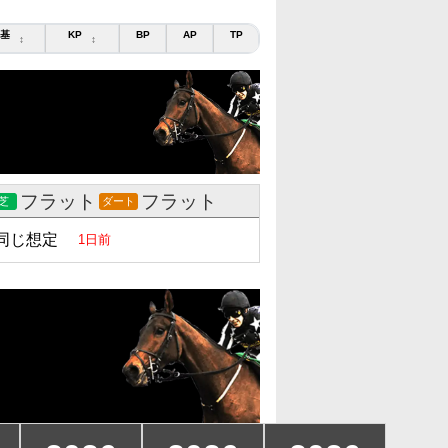
基
KP
BP
AP
TP
↕
↕
フラット
フラット
芝
ダート
同じ想定
1日前