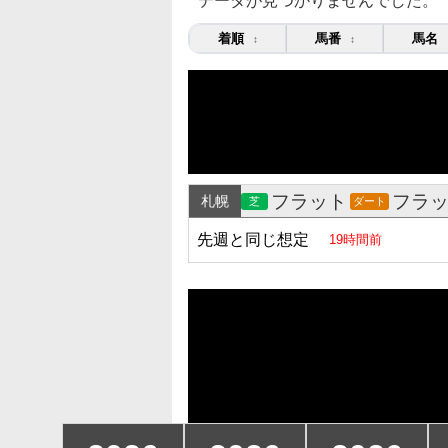
データが見つかりませんでした。
着順
馬番
馬名
↕
↕
フラット
フラ
札幌
芝
ダート
先週と同じ想定
19時間前