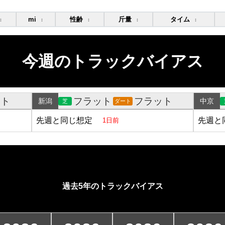
mi
性齢
斤量
タイム
↕
↕
↕
↕
↕
今週のトラックバイアス
ット
フラット
フラット
新潟
中京
芝
ダート
先週と同じ想定
先週と
1日前
過去5年のトラックバイアス