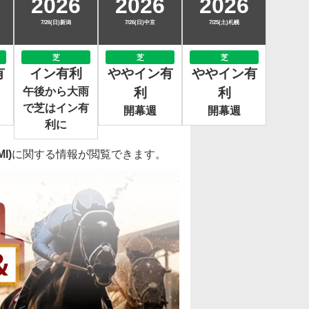
2026
2026
2026
7/26(日)新潟
7/26(日)中京
7/25(土)札幌
芝
芝
芝
有
イン有利
ややイン有
ややイン有
午後から大雨
利
利
で芝はイン有
開幕週
開幕週
利に
I)
に関する情報が閲覧できます。