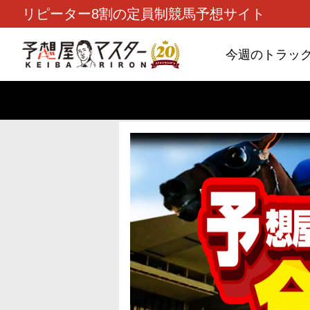
リピーター8割の定員制競馬予想サイト
今週のトラッ
TOP
>
重賞コラム
> 26/8/9 (日)